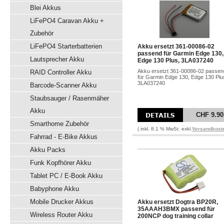
Blei Akkus
LiFePO4 Caravan Akku +
Zubehör
LiFePO4 Starterbatterien
Akku ersetzt 361-00086-02
passend für Garmin Edge 130,
Lautsprecher Akku
Edge 130 Plus, 3LA037240
Akku ersetzt 361-00086-02 passen
RAID Controller Akku
für Garmin Edge 130, Edge 130 Plu
3LA037240
Barcode-Scanner Akku
Staubsauger / Rasenmäher
Akku
CHF 9.90
Smarthome Zubehör
( inkl. 8.1 % MwSt. exkl.
Versandkost
Fahrrad - E-Bike Akkus
Akku Packs
Funk Kopfhörer Akku
Tablet PC / E-Book Akku
Babyphone Akku
Mobile Drucker Akkus
Akku ersetzt Dogtra BP20R,
35AAAH3BMX passend für
Wireless Router Akku
200NCP dog training collar