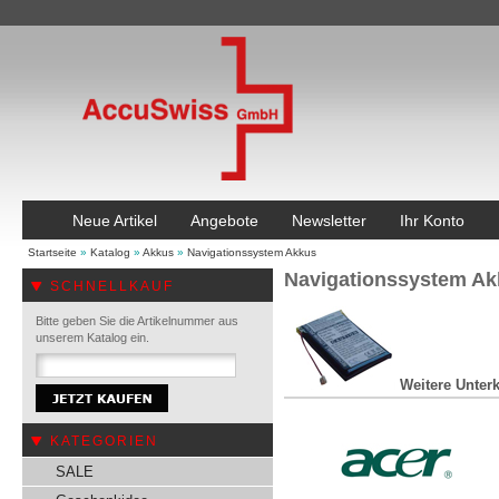
Neue Artikel
Angebote
Newsletter
Ihr Konto
Startseite
»
Katalog
»
Akkus
»
Navigationssystem Akkus
Navigationssystem A
SCHNELLKAUF
Bitte geben Sie die Artikelnummer aus
unserem Katalog ein.
Weitere Unterk
KATEGORIEN
SALE