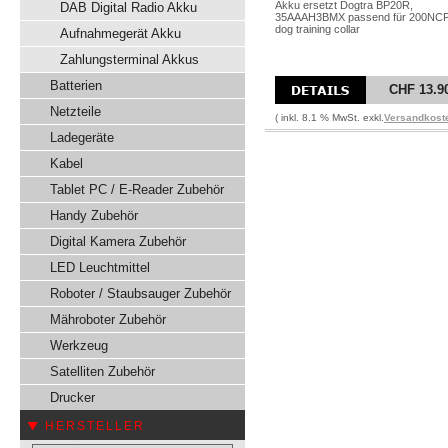
Akku ersetzt Dogtra BP20R,
DAB Digital Radio Akku
35AAAH3BMX passend für 200NC
dog training collar
Aufnahmegerät Akku
Zahlungsterminal Akkus
Batterien
CHF 13.9
Netzteile
( inkl. 8.1 % MwSt. exkl.
Versandkost
Ladegeräte
Kabel
Tablet PC / E-Reader Zubehör
Handy Zubehör
Digital Kamera Zubehör
LED Leuchtmittel
Roboter / Staubsauger Zubehör
Mähroboter Zubehör
Werkzeug
Satelliten Zubehör
Drucker
HERSTELLER