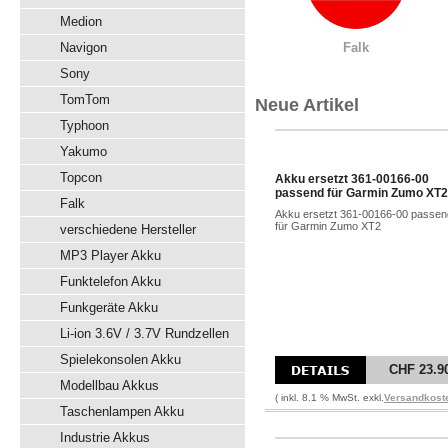
Medion
Navigon
Falk
Sony
TomTom
Neue Artikel
Typhoon
Yakumo
Topcon
Akku ersetzt 361-00166-00
passend für Garmin Zumo XT2
Falk
Akku ersetzt 361-00166-00 passen
für Garmin Zumo XT2
verschiedene Hersteller
MP3 Player Akku
Funktelefon Akku
Funkgeräte Akku
Li-ion 3.6V / 3.7V Rundzellen
Spielekonsolen Akku
CHF 23.9
Modellbau Akkus
( inkl. 8.1 % MwSt. exkl.
Versandkost
Taschenlampen Akku
Industrie Akkus