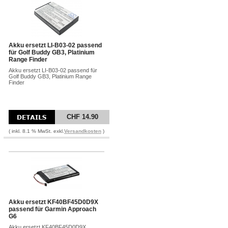
Akku ersetzt LI-B03-02 passend
für Golf Buddy GB3, Platinium
Range Finder
Akku ersetzt LI-B03-02 passend für
Golf Buddy GB3, Platinium Range
Finder
CHF 14.90
( inkl. 8.1 % MwSt. exkl.
Versandkosten
)
Akku ersetzt KF40BF45D0D9X
passend für Garmin Approach
G6
Akku ersetzt KF40BF45D0D9X