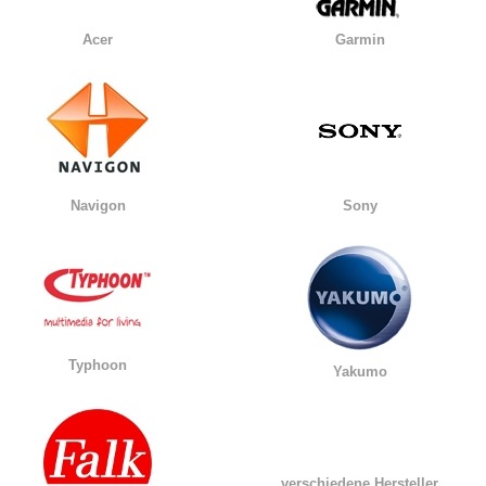
Acer
Garmin
Navigon
Sony
Typhoon
Yakumo
verschiedene Hersteller