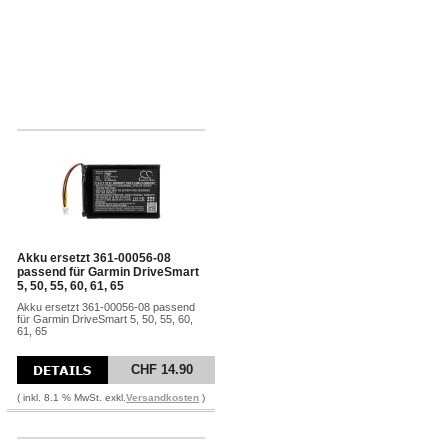
Akku ersetzt 361-00056-08
passend für Garmin DriveSmart
5, 50, 55, 60, 61, 65
Akku ersetzt 361-00056-08 passend
für Garmin DriveSmart 5, 50, 55, 60,
61, 65
CHF 14.90
( inkl. 8.1 % MwSt. exkl.
Versandkosten
)