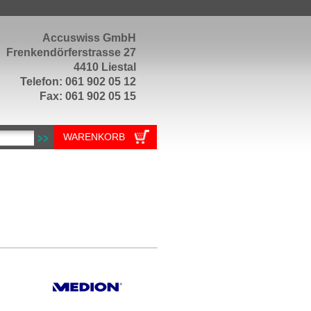
Accuswiss GmbH
Frenkendörferstrasse 27
4410 Liestal
Telefon: 061 902 05 12
Fax: 061 902 05 15
WARENKORB