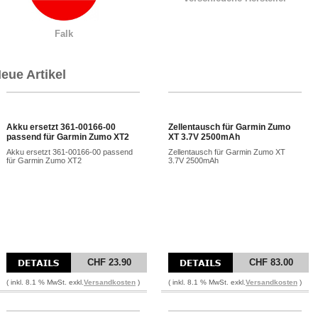
Falk
eue Artikel
Akku ersetzt 361-00166-00
Zellentausch für Garmin Zumo
passend für Garmin Zumo XT2
XT 3.7V 2500mAh
Akku ersetzt 361-00166-00 passend
Zellentausch für Garmin Zumo XT
für Garmin Zumo XT2
3.7V 2500mAh
CHF 23.90
CHF 83.00
( inkl. 8.1 % MwSt. exkl.
Versandkosten
)
( inkl. 8.1 % MwSt. exkl.
Versandkosten
)