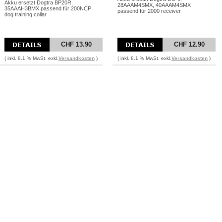
Akku ersetzt Dogtra BP20R,
28AAAM4SMX, 40AAAM4SMX
35AAAH3BMX passend für 200NCP
passend für 2000 receiver
dog training collar
CHF 13.90
CHF 12.90
( inkl. 8.1 % MwSt. exkl.
Versandkosten
)
( inkl. 8.1 % MwSt. exkl.
Versandkosten
)