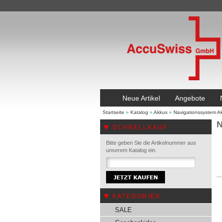
Neue Artikel
Angebote
Startseite
»
Katalog
»
Akkus
»
Navigationssystem A
N
SCHNELLKAUF
Bitte geben Sie die Artikelnummer aus
unserem Katalog ein.
KATEGORIEN
SALE