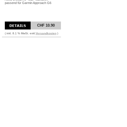
passend für Garmin Approach G6
CHF 10.90
( inkl. 8.1 % MwSt. exkl.
Versandkosten
)