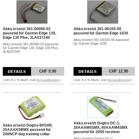
Akku ersetzt 361-00086-02
Akku ersetzt 361-00105-00
passend für Garmin Edge 130,
passend für Garmin Edge 1030
Edge 130 Plus, 3LA037240
Akku ersetzt 361-00105-00 passend
für Garmin Edge 1030
Akku ersetzt 361-00086-02 passend
für Garmin Edge 130, Edge 130 Plus,
3LA037240
CHF 9.90
CHF 12.90
( inkl. 8.1 % MwSt. exkl.
Versandkosten
)
( inkl. 8.1 % MwSt. exkl.
Versandkosten
)
Akku ersetzt Dogtra DC-1,
Akku ersetzt Dogtra BP20R,
28AAAM4SMX, 40AAAM4SMX
35AAAH3BMX passend für
passend für 2000 receiver
200NCP dog training collar
Akku ersetzt Dogtra DC-1,