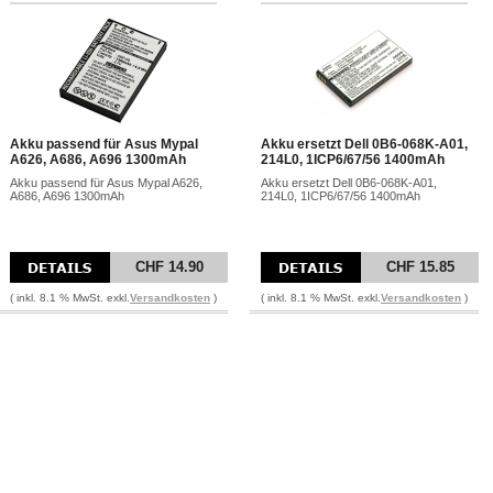
Akku passend für Asus Mypal
Akku ersetzt Dell 0B6-068K-A01,
A626, A686, A696 1300mAh
214L0, 1ICP6/67/56 1400mAh
Akku passend für Asus Mypal A626,
Akku ersetzt Dell 0B6-068K-A01,
A686, A696 1300mAh
214L0, 1ICP6/67/56 1400mAh
CHF 14.90
CHF 15.85
( inkl. 8.1 % MwSt. exkl.
Versandkosten
)
( inkl. 8.1 % MwSt. exkl.
Versandkosten
)