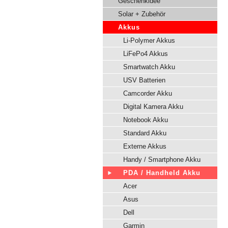
Geschenkidee
Solar + Zubehör
Akkus
Li-Polymer Akkus
LiFePo4 Akkus
Smartwatch Akku
USV Batterien
Camcorder Akku
Digital Kamera Akku
Notebook Akku
Standard Akku
Externe Akkus
Handy / Smartphone Akku
PDA / Handheld Akku
Acer
Asus
Dell
Garmin