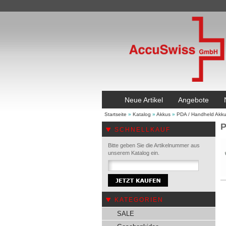
Neue Artikel
Angebote
Startseite
»
Katalog
»
Akkus
»
PDA / Handheld Akk
P
SCHNELLKAUF
Bitte geben Sie die Artikelnummer aus
unserem Katalog ein.
KATEGORIEN
SALE