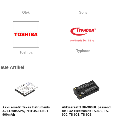
Qtek
Sony
Typhoon
Toshiba
eue Artikel
Akku ersetzt Texas Instruments
Akku ersetzt BP-900UL passend
3.7L12005SPA, P11P35-11-N01
für TOA Electronics TS-800, TS-
900mAh
900, TS-901, TS-902