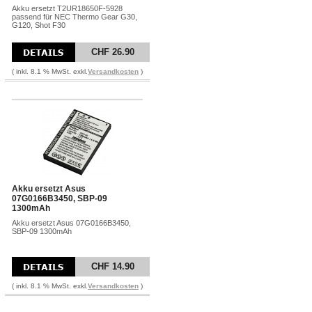
Akku ersetzt T2UR18650F-5928
passend für NEC Thermo Gear G30,
G120, Shot F30
CHF 26.90
( inkl. 8.1 % MwSt. exkl.
Versandkosten
)
Akku ersetzt Asus
07G0166B3450, SBP-09
1300mAh
Akku ersetzt Asus 07G0166B3450,
SBP-09 1300mAh
CHF 14.90
( inkl. 8.1 % MwSt. exkl.
Versandkosten
)