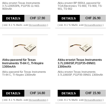
Akku ersetzt Texas Instruments
Akku ersetzt BP-900UL passend für
3.7L12005SPA, P11P35-11-N01
TOA Electronics TS-800, TS-900, TS-
900mAh
901, TS-902
CHF 17.90
CHF 26.90
( inkl. 8.1 % MwSt. exkl.
Versandkosten
)
( inkl. 8.1 % MwSt. exkl.
Versandkosten
)
Akku passend für Texas
Akku ersetzt Texas Instruments
Instruments TI-84 C, TI-Nspire
3.7L1060SP, P11P35-09N01
1300mAh
1300mAh
Akku passend für Texas Instruments
Akku ersetzt Texas Instruments
TI-84 C, TI-Nspire 1300mAh
3.7L1060SP, P11P35-09N01 1300mAh
CHF 14.80
CHF 15.90
( inkl. 8.1 % MwSt. exkl.
Versandkosten
)
( inkl. 8.1 % MwSt. exkl.
Versandkosten
)