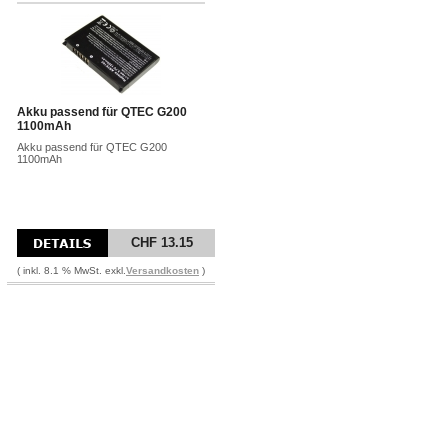
Akku passend für QTEC G200
1100mAh
Akku passend für QTEC G200
1100mAh
CHF 13.15
( inkl. 8.1 % MwSt. exkl.
Versandkosten
)