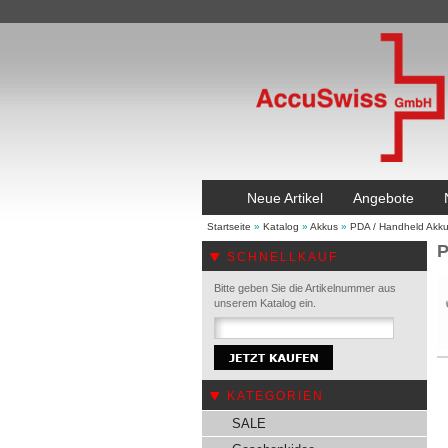
Neue Artikel
Angebote
Startseite
»
Katalog
»
Akkus
»
PDA / Handheld Akk
P
SCHNELLKAUF
Bitte geben Sie die Artikelnummer aus
unserem Katalog ein.
KATEGORIEN
SALE