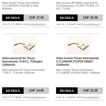
Akku ersetzt Texas Instruments
Akku ersetzt BP-900UL passend für
3.7L12005SPA, P11P35-11-N01
TOA Electronics TS-800, TS-900, TS-
900mAh
901, TS-902
CHF 17.90
CHF 26.90
( inkl. 8.1 % MwSt. exkl.
Versandkosten
)
( inkl. 8.1 % MwSt. exkl.
Versandkosten
)
Akku passend für Texas
Akku ersetzt Texas Instruments
Instruments TI-84 C, TI-Nspire
3.7L1060SP, P11P35-09N01
1300mAh
1300mAh
Akku passend für Texas Instruments
Akku ersetzt Texas Instruments
TI-84 C, TI-Nspire 1300mAh
3.7L1060SP, P11P35-09N01 1300mAh
CHF 14.80
CHF 15.90
( inkl. 8.1 % MwSt. exkl.
Versandkosten
)
( inkl. 8.1 % MwSt. exkl.
Versandkosten
)