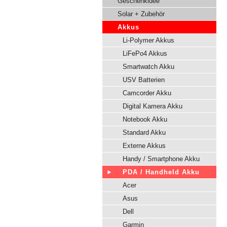
Geschenkidee
Solar + Zubehör
Akkus
Li-Polymer Akkus
LiFePo4 Akkus
Smartwatch Akku
USV Batterien
Camcorder Akku
Digital Kamera Akku
Notebook Akku
Standard Akku
Externe Akkus
Handy / Smartphone Akku
PDA / Handheld Akku
Acer
Asus
Dell
Garmin