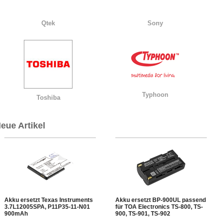
Qtek
Sony
Typhoon
Toshiba
eue Artikel
Akku ersetzt Texas Instruments
Akku ersetzt BP-900UL passend
3.7L12005SPA, P11P35-11-N01
für TOA Electronics TS-800, TS-
900mAh
900, TS-901, TS-902