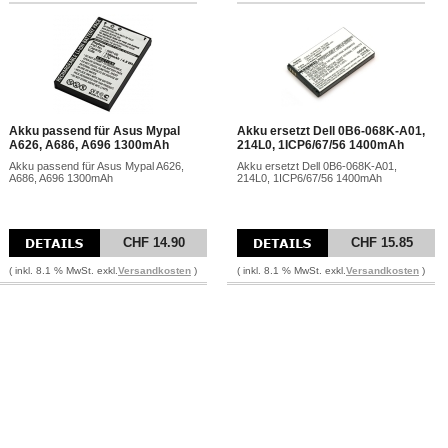
Akku passend für Asus Mypal
Akku ersetzt Dell 0B6-068K-A01,
A626, A686, A696 1300mAh
214L0, 1ICP6/67/56 1400mAh
Akku passend für Asus Mypal A626,
Akku ersetzt Dell 0B6-068K-A01,
A686, A696 1300mAh
214L0, 1ICP6/67/56 1400mAh
CHF 14.90
CHF 15.85
( inkl. 8.1 % MwSt. exkl.
Versandkosten
)
( inkl. 8.1 % MwSt. exkl.
Versandkosten
)