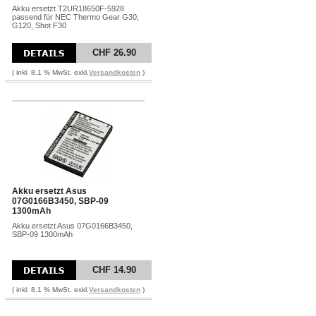
Akku ersetzt T2UR18650F-5928
passend für NEC Thermo Gear G30,
G120, Shot F30
CHF 26.90
( inkl. 8.1 % MwSt. exkl.
Versandkosten
)
Akku ersetzt Asus
07G0166B3450, SBP-09
1300mAh
Akku ersetzt Asus 07G0166B3450,
SBP-09 1300mAh
CHF 14.90
( inkl. 8.1 % MwSt. exkl.
Versandkosten
)