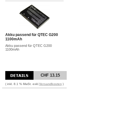
Akku passend für QTEC G200
1100mAh
Akku passend für QTEC G200
1100mAh
CHF 13.15
( inkl. 8.1 % MwSt. exkl.
Versandkosten
)