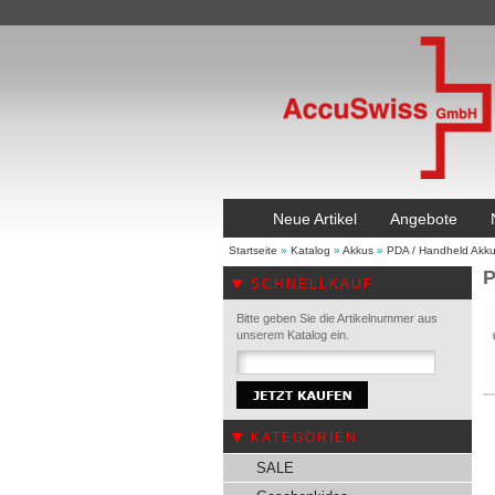
Neue Artikel
Angebote
Startseite
»
Katalog
»
Akkus
»
PDA / Handheld Akk
P
SCHNELLKAUF
Bitte geben Sie die Artikelnummer aus
unserem Katalog ein.
KATEGORIEN
SALE