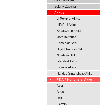
Geschenkidee
Solar + Zubehör
Akkus
Li-Polymer Akkus
LiFePo4 Akkus
Smartwatch Akku
USV Batterien
Camcorder Akku
Digital Kamera Akku
Notebook Akku
Standard Akku
Externe Akkus
Handy / Smartphone Akku
PDA / Handheld Akku
Acer
Asus
Dell
Garmin