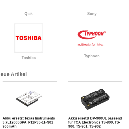
Qtek
Sony
Typhoon
Toshiba
eue Artikel
Akku ersetzt Texas Instruments
Akku ersetzt BP-900UL passend
3.7L12005SPA, P11P35-11-N01
für TOA Electronics TS-800, TS-
900mAh
900, TS-901, TS-902