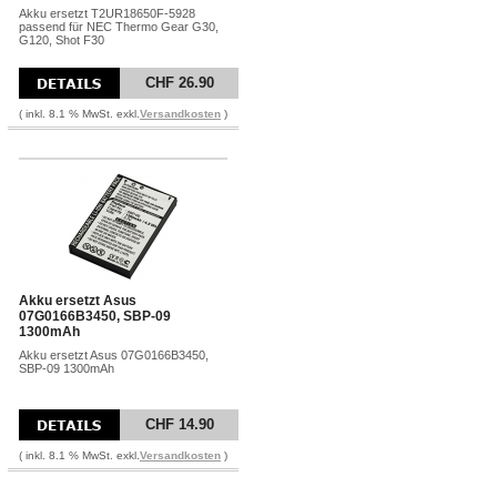
Akku ersetzt T2UR18650F-5928
passend für NEC Thermo Gear G30,
G120, Shot F30
CHF 26.90
( inkl. 8.1 % MwSt. exkl.
Versandkosten
)
Akku ersetzt Asus
07G0166B3450, SBP-09
1300mAh
Akku ersetzt Asus 07G0166B3450,
SBP-09 1300mAh
CHF 14.90
( inkl. 8.1 % MwSt. exkl.
Versandkosten
)