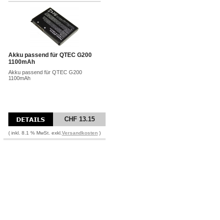
Akku passend für QTEC G200
1100mAh
Akku passend für QTEC G200
1100mAh
CHF 13.15
( inkl. 8.1 % MwSt. exkl.
Versandkosten
)