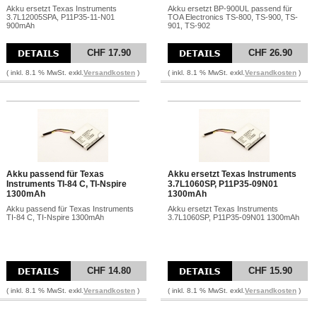
Akku ersetzt Texas Instruments
Akku ersetzt BP-900UL passend für
3.7L12005SPA, P11P35-11-N01
TOA Electronics TS-800, TS-900, TS-
900mAh
901, TS-902
CHF 17.90
CHF 26.90
( inkl. 8.1 % MwSt. exkl.
Versandkosten
)
( inkl. 8.1 % MwSt. exkl.
Versandkosten
)
Akku passend für Texas
Akku ersetzt Texas Instruments
Instruments TI-84 C, TI-Nspire
3.7L1060SP, P11P35-09N01
1300mAh
1300mAh
Akku passend für Texas Instruments
Akku ersetzt Texas Instruments
TI-84 C, TI-Nspire 1300mAh
3.7L1060SP, P11P35-09N01 1300mAh
CHF 14.80
CHF 15.90
( inkl. 8.1 % MwSt. exkl.
Versandkosten
)
( inkl. 8.1 % MwSt. exkl.
Versandkosten
)