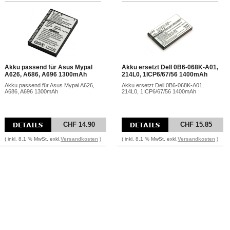
Akku passend für Asus Mypal
Akku ersetzt Dell 0B6-068K-A01,
A626, A686, A696 1300mAh
214L0, 1ICP6/67/56 1400mAh
Akku passend für Asus Mypal A626,
Akku ersetzt Dell 0B6-068K-A01,
A686, A696 1300mAh
214L0, 1ICP6/67/56 1400mAh
CHF 14.90
CHF 15.85
( inkl. 8.1 % MwSt. exkl.
Versandkosten
)
( inkl. 8.1 % MwSt. exkl.
Versandkosten
)