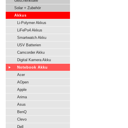
Geschenkidee
Solar + Zubehör
Akkus
Li-Polymer Akkus
LiFePo4 Akkus
Smartwatch Akku
USV Batterien
Camcorder Akku
Digital Kamera Akku
Notebook Akku
Acer
AOpen
Apple
Arima
Asus
BenQ
Clevo
Dell