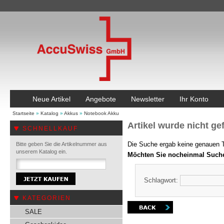
Neue Artikel
Angebote
Newsletter
Ihr Konto
Startseite
»
Katalog
»
Akkus
»
Notebook Akku
Artikel wurde nicht ge
SCHNELLKAUF
Die Suche ergab keine genauen Tr
Bitte geben Sie die Artikelnummer aus
unserem Katalog ein.
Möchten Sie nocheinmal Such
Schlagwort:
KATEGORIEN
SALE