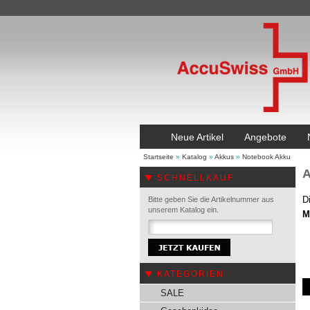
Neue Artikel
Angebote
Startseite
»
Katalog
»
Akkus
»
Notebook Akku
A
SCHNELLKAUF
D
Bitte geben Sie die Artikelnummer aus
unserem Katalog ein.
M
KATEGORIEN
SALE