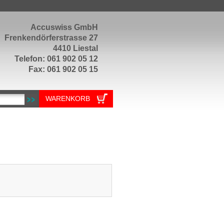
Accuswiss GmbH
Frenkendörferstrasse 27
4410 Liestal
Telefon: 061 902 05 12
Fax: 061 902 05 15
WARENKORB