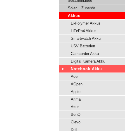
Geschenkidee
Solar + Zubehör
Akkus
Li-Polymer Akkus
LiFePo4 Akkus
Smartwatch Akku
USV Batterien
Camcorder Akku
Digital Kamera Akku
Notebook Akku
Acer
AOpen
Apple
Arima
Asus
BenQ
Clevo
Dell