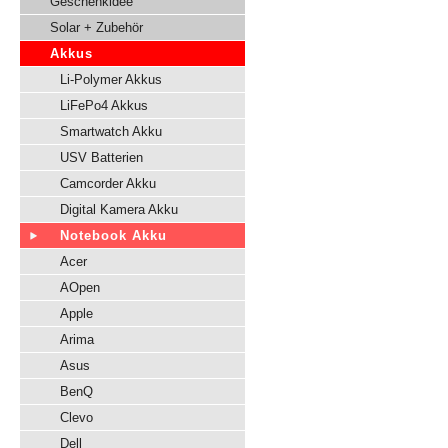
Geschenkidee
Solar + Zubehör
Akkus
Li-Polymer Akkus
LiFePo4 Akkus
Smartwatch Akku
USV Batterien
Camcorder Akku
Digital Kamera Akku
Notebook Akku
Acer
AOpen
Apple
Arima
Asus
BenQ
Clevo
Dell