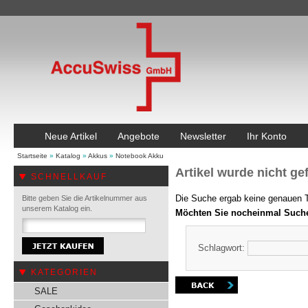
Neue Artikel
Angebote
Newsletter
Ihr Konto
Startseite
»
Katalog
»
Akkus
»
Notebook Akku
Artikel wurde nicht ge
SCHNELLKAUF
Die Suche ergab keine genauen Tr
Bitte geben Sie die Artikelnummer aus
unserem Katalog ein.
Möchten Sie nocheinmal Such
Schlagwort:
KATEGORIEN
SALE