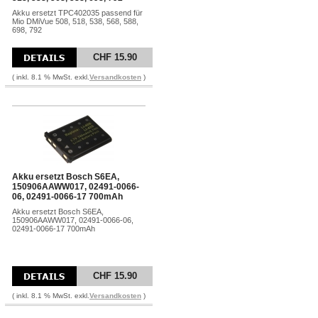
Akku ersetzt TPC402035 passend für
Mio DMiVue 508, 518, 538, 568, 588,
698, 792
CHF 15.90
( inkl. 8.1 % MwSt. exkl.
Versandkosten
)
Akku ersetzt Bosch S6EA,
150906AAWW017, 02491-0066-
06, 02491-0066-17 700mAh
Akku ersetzt Bosch S6EA,
150906AAWW017, 02491-0066-06,
02491-0066-17 700mAh
CHF 15.90
( inkl. 8.1 % MwSt. exkl.
Versandkosten
)