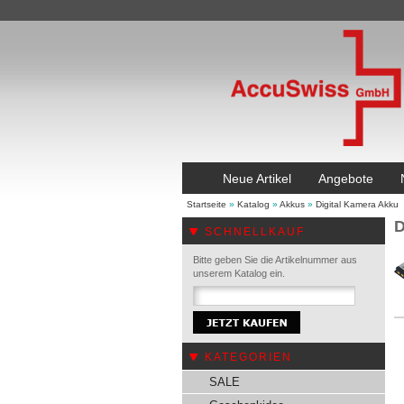
Neue Artikel
Angebote
Startseite
»
Katalog
»
Akkus
»
Digital Kamera Akku
D
SCHNELLKAUF
Bitte geben Sie die Artikelnummer aus
unserem Katalog ein.
KATEGORIEN
SALE