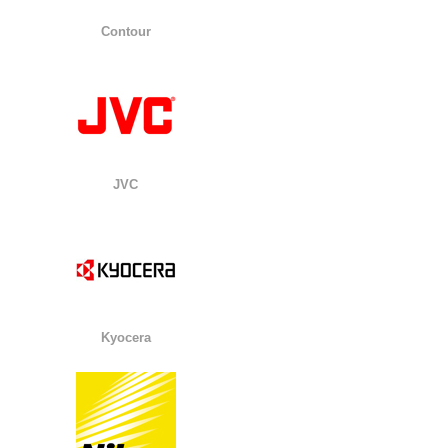
Contour
JVC
Kyocera