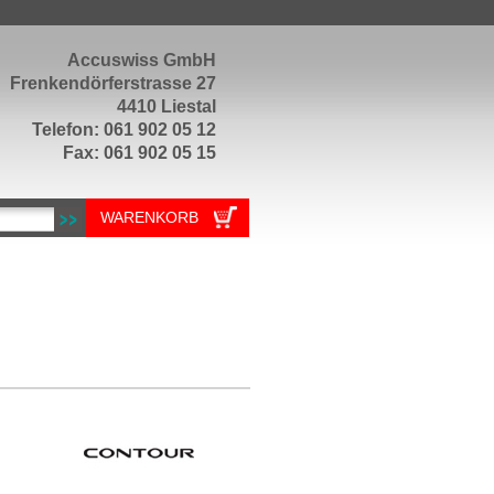
Accuswiss GmbH
Frenkendörferstrasse 27
4410 Liestal
Telefon: 061 902 05 12
Fax: 061 902 05 15
WARENKORB