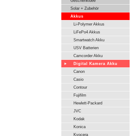
Geschenkidee
Solar + Zubehör
Akkus
Li-Polymer Akkus
LiFePo4 Akkus
Smartwatch Akku
USV Batterien
Camcorder Akku
Digital Kamera Akku
Canon
Casio
Contour
Fujifilm
Hewlett-Packard
JVC
Kodak
Konica
Kyocera