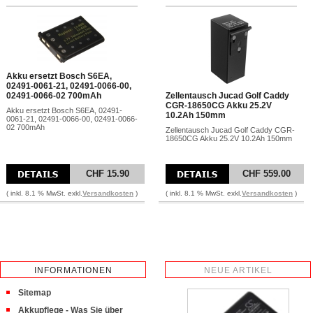
Akku ersetzt Bosch S6EA,
02491-0061-21, 02491-0066-00,
02491-0066-02 700mAh
Zellentausch Jucad Golf Caddy
CGR-18650CG Akku 25.2V
Akku ersetzt Bosch S6EA, 02491-
10.2Ah 150mm
0061-21, 02491-0066-00, 02491-0066-
02 700mAh
Zellentausch Jucad Golf Caddy CGR-
18650CG Akku 25.2V 10.2Ah 150mm
CHF 15.90
CHF 559.00
( inkl. 8.1 % MwSt. exkl.
Versandkosten
)
( inkl. 8.1 % MwSt. exkl.
Versandkosten
)
INFORMATIONEN
NEUE ARTIKEL
Sitemap
Akkupflege - Was Sie über