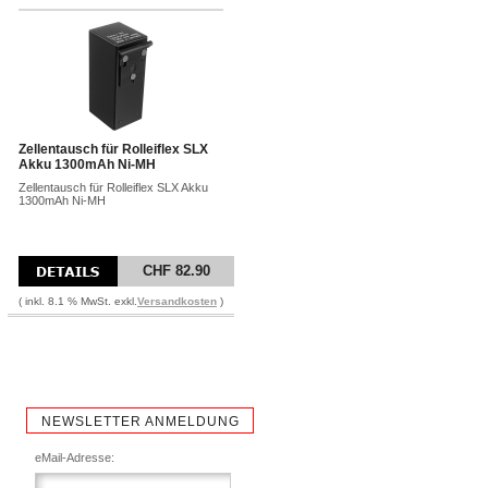
Zellentausch für Rolleiflex SLX
Akku 1300mAh Ni-MH
Zellentausch für Rolleiflex SLX Akku
1300mAh Ni-MH
CHF 82.90
( inkl. 8.1 % MwSt. exkl.
Versandkosten
)
NEWSLETTER ANMELDUNG
eMail-Adresse: