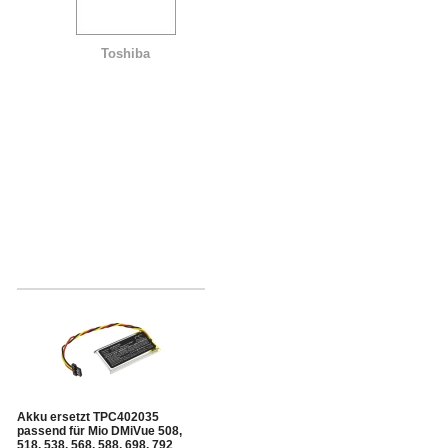
Toshiba
Akku ersetzt TPC402035
passend für Mio DMiVue 508,
518, 538, 568, 588, 698, 792