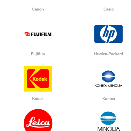
Canon
Casio
Fujifilm
Hewlett-Packard
Kodak
Konica