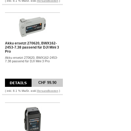
( inkl. 8.1 % MwSt. exkl.
Versandkosten
)
Akku ersetzt 270620, BWX162-
2453-7.38 passend für DJI Mini 3
Pro
Akku ersetzt 270620, BWX162-2453-
7.38 passend für DJI Mini 3 Pro
CHF 99.90
( inkl. 8.1 % MwSt. exkl.
Versandkosten
)