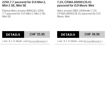
2250-7.7 passend für DJI Mini 2,
7.2V, CP.MA.00000135.01
Mini 2 SE, Mini SE
passend für DJI Mavic Mini
Patona Akku ersetzt BWX161-2250-
Akku ersetzt MB2-2400mAh-7.2V,
7.7 passend für DJI Mini 2, Mini 2 SE,
CP.MA.00000135.01 passend für DJI
Mini SE
Mavic Mini
CHF 55.90
CHF 49.90
( inkl. 8.1 % MwSt. exkl.
Versandkosten
)
( inkl. 8.1 % MwSt. exkl.
Versandkosten
)