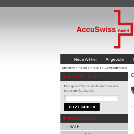
Neue Artikel
Angebote
Startseite
»
Katalog
»
Akkus
»
Camcorder Akku
C
SCHNELLKAUF
Bitte geben Sie die Artikelnummer aus
unserem Katalog ein.
KATEGORIEN
SALE