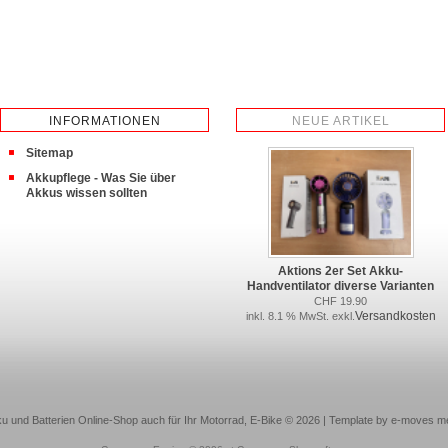
INFORMATIONEN
NEUE ARTIKEL
Sitemap
Akkupflege - Was Sie über
Akkus wissen sollten
Aktions 2er Set Akku-
Handventilator diverse Varianten
CHF 19.90
Versandkosten
inkl. 8.1 % MwSt. exkl.
u und Batterien Online-Shop auch für Ihr Motorrad, E-Bike © 2026 | Template by e-moves m