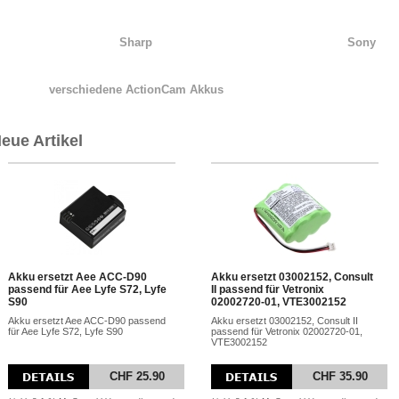
Sharp
Sony
verschiedene ActionCam Akkus
eue Artikel
Akku ersetzt Aee ACC-D90
Akku ersetzt 03002152, Consult
passend für Aee Lyfe S72, Lyfe
II passend für Vetronix
S90
02002720-01, VTE3002152
Akku ersetzt Aee ACC-D90 passend
Akku ersetzt 03002152, Consult II
für Aee Lyfe S72, Lyfe S90
passend für Vetronix 02002720-01,
VTE3002152
CHF 25.90
CHF 35.90