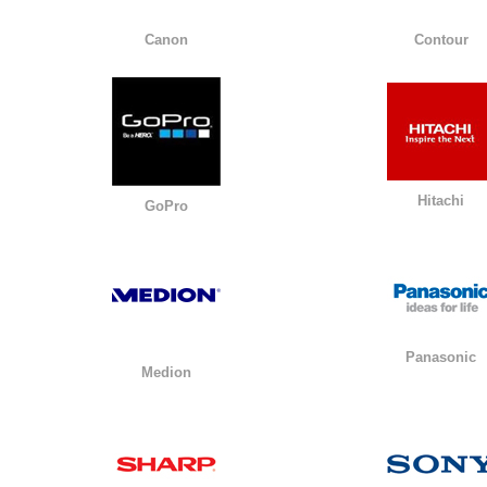
Canon
Contour
Hitachi
GoPro
Panasonic
Medion