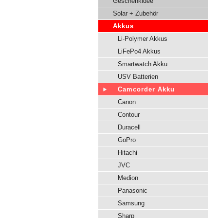
Geschenkidee
Solar + Zubehör
Akkus
Li-Polymer Akkus
LiFePo4 Akkus
Smartwatch Akku
USV Batterien
Camcorder Akku
Canon
Contour
Duracell
GoPro
Hitachi
JVC
Medion
Panasonic
Samsung
Sharp