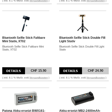
( inkl. 8.1 % MwSt. exkl.
Versandkosten
)
( inkl. 8.1 % MwSt. exkl.
Versandkosten
)
Bluetooth Selfie Stick Faltbare
Bluetooth Selfie Stick Double Fill
Mini Stativ, XT02
Light Stativ
Bluetooth Selfie Stick Faltbare Mini
Bluetooth Selfie Stick Double Fill Light
Stativ, XT02
Stativ
CHF 15.90
CHF 24.90
( inkl. 8.1 % MwSt. exkl.
Versandkosten
)
( inkl. 8.1 % MwSt. exkl.
Versandkosten
)
Patona Akku ersetzt BWX161-
Akku ersetzt MB2-2400mAh-