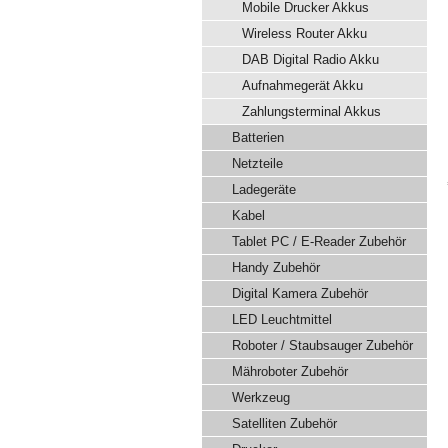
Mobile Drucker Akkus
Wireless Router Akku
DAB Digital Radio Akku
Aufnahmegerät Akku
Zahlungsterminal Akkus
Batterien
Netzteile
Ladegeräte
Kabel
Tablet PC / E-Reader Zubehör
Handy Zubehör
Digital Kamera Zubehör
LED Leuchtmittel
Roboter / Staubsauger Zubehör
Mähroboter Zubehör
Werkzeug
Satelliten Zubehör