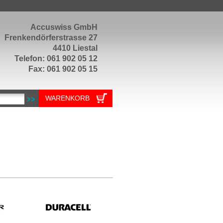
Accuswiss GmbH
Frenkendörferstrasse 27
4410 Liestal
Telefon: 061 902 05 12
Fax: 061 902 05 15
WARENKORB