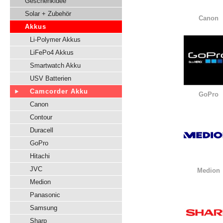
Geschenkidee
Solar + Zubehör
Canon
Akkus
Li-Polymer Akkus
LiFePo4 Akkus
Smartwatch Akku
USV Batterien
Camcorder Akku
GoPro
Canon
Contour
Duracell
GoPro
Hitachi
JVC
Medion
Medion
Panasonic
Samsung
Sharp