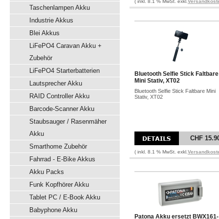
( inkl. 8.1 % MwSt. exkl.
Versandkost
Taschenlampen Akku
Industrie Akkus
Blei Akkus
LiFePO4 Caravan Akku +
Zubehör
LiFePO4 Starterbatterien
Bluetooth Selfie Stick Faltbare
Mini Stativ, XT02
Lautsprecher Akku
Bluetooth Selfie Stick Faltbare Mini
RAID Controller Akku
Stativ, XT02
Barcode-Scanner Akku
Staubsauger / Rasenmäher
Akku
CHF 15.9
Smarthome Zubehör
( inkl. 8.1 % MwSt. exkl.
Versandkost
Fahrrad - E-Bike Akkus
Akku Packs
Funk Kopfhörer Akku
Tablet PC / E-Book Akku
Babyphone Akku
Patona Akku ersetzt BWX161-