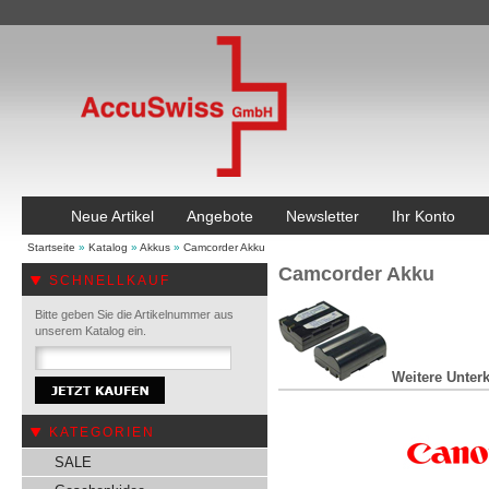
Neue Artikel
Angebote
Newsletter
Ihr Konto
Startseite
»
Katalog
»
Akkus
»
Camcorder Akku
Camcorder Akku
SCHNELLKAUF
Bitte geben Sie die Artikelnummer aus
unserem Katalog ein.
Weitere Unterk
KATEGORIEN
SALE