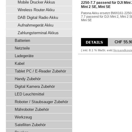
Mobile Drucker Akkus
2250-7.7 passend für DJI Mini 
Mini 2 SE, Mini SE
Wireless Router Akku
Patona Akku ersetzt BWX161-2250
7.7 passend für DJI Mini 2, Mini 2 S
DAB Digital Radio Akku
Mini SE
Aufnahmegerät Akku
Zahlungsterminal Akkus
Batterien
CHF 55.9
Netzteile
( inkl. 8.1 % MwSt. exkl.
Versandkost
Ladegeräte
Kabel
Tablet PC / E-Reader Zubehör
Handy Zubehör
Digital Kamera Zubehör
LED Leuchtmittel
Roboter / Staubsauger Zubehör
Mähroboter Zubehör
Werkzeug
Satelliten Zubehör