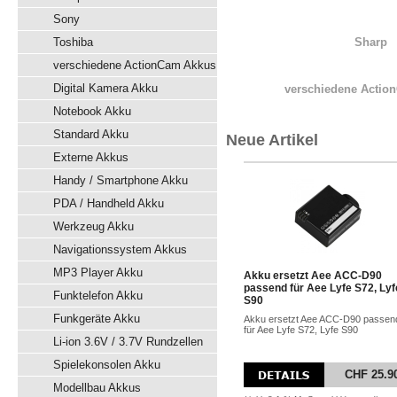
Sony
Toshiba
Sharp
verschiedene ActionCam Akkus
Digital Kamera Akku
verschiedene Actio
Notebook Akku
Standard Akku
Neue Artikel
Externe Akkus
Handy / Smartphone Akku
PDA / Handheld Akku
Werkzeug Akku
Navigationssystem Akkus
MP3 Player Akku
Akku ersetzt Aee ACC-D90
passend für Aee Lyfe S72, Lyf
Funktelefon Akku
S90
Funkgeräte Akku
Akku ersetzt Aee ACC-D90 passen
für Aee Lyfe S72, Lyfe S90
Li-ion 3.6V / 3.7V Rundzellen
Spielekonsolen Akku
CHF 25.9
Modellbau Akkus