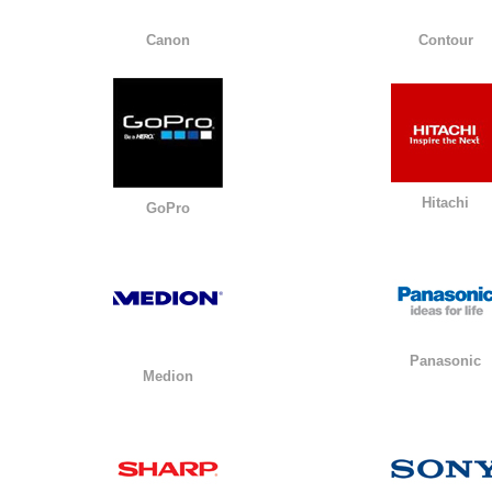
Canon
Contour
Hitachi
GoPro
Panasonic
Medion