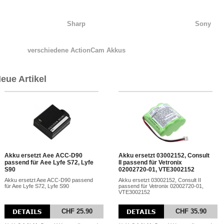
Sharp
Sony
verschiedene ActionCam Akkus
eue Artikel
Akku ersetzt Aee ACC-D90
Akku ersetzt 03002152, Consult
passend für Aee Lyfe S72, Lyfe
II passend für Vetronix
S90
02002720-01, VTE3002152
Akku ersetzt Aee ACC-D90 passend
Akku ersetzt 03002152, Consult II
für Aee Lyfe S72, Lyfe S90
passend für Vetronix 02002720-01,
VTE3002152
CHF 25.90
CHF 35.90