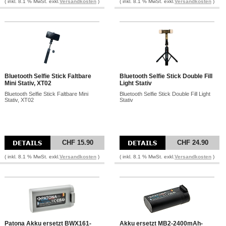
( inkl. 8.1 % MwSt. exkl.
Versandkosten
)
( inkl. 8.1 % MwSt. exkl.
Versandkosten
)
Bluetooth Selfie Stick Faltbare
Bluetooth Selfie Stick Double Fill
Mini Stativ, XT02
Light Stativ
Bluetooth Selfie Stick Faltbare Mini
Bluetooth Selfie Stick Double Fill Light
Stativ, XT02
Stativ
CHF 15.90
CHF 24.90
( inkl. 8.1 % MwSt. exkl.
Versandkosten
)
( inkl. 8.1 % MwSt. exkl.
Versandkosten
)
Patona Akku ersetzt BWX161-
Akku ersetzt MB2-2400mAh-