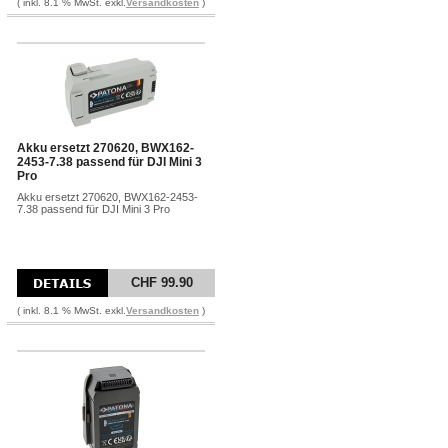
( inkl. 8.1 % MwSt. exkl.
Versandkosten
)
Akku ersetzt 270620, BWX162-
2453-7.38 passend für DJI Mini 3
Pro
Akku ersetzt 270620, BWX162-2453-
7.38 passend für DJI Mini 3 Pro
CHF 99.90
( inkl. 8.1 % MwSt. exkl.
Versandkosten
)