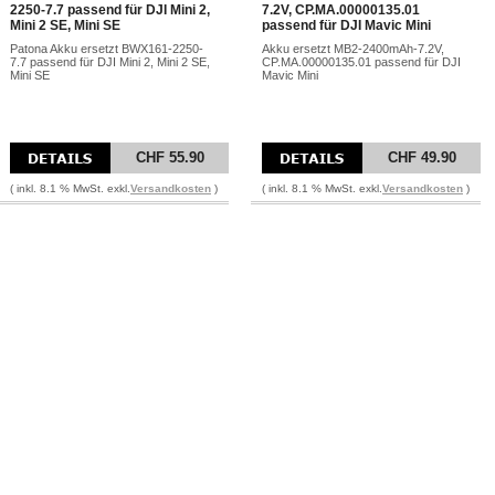
2250-7.7 passend für DJI Mini 2,
7.2V, CP.MA.00000135.01
Mini 2 SE, Mini SE
passend für DJI Mavic Mini
Patona Akku ersetzt BWX161-2250-
Akku ersetzt MB2-2400mAh-7.2V,
7.7 passend für DJI Mini 2, Mini 2 SE,
CP.MA.00000135.01 passend für DJI
Mini SE
Mavic Mini
CHF 55.90
CHF 49.90
( inkl. 8.1 % MwSt. exkl.
Versandkosten
)
( inkl. 8.1 % MwSt. exkl.
Versandkosten
)