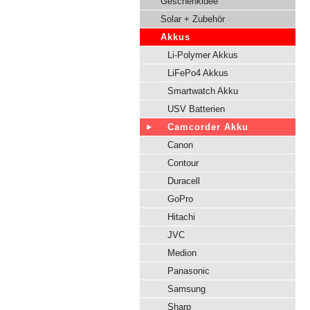
Geschenkidee
Solar + Zubehör
Akkus
Li-Polymer Akkus
LiFePo4 Akkus
Smartwatch Akku
USV Batterien
Camcorder Akku
Canon
Contour
Duracell
GoPro
Hitachi
JVC
Medion
Panasonic
Samsung
Sharp