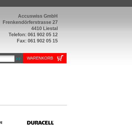
Accuswiss GmbH
Frenkendörferstrasse 27
4410 Liestal
Telefon: 061 902 05 12
Fax: 061 902 05 15
WARENKORB