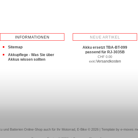
INFORMATIONEN
NEUE ARTIKEL
Sitemap
Akku ersetzt TBA-BT-099
passend für RJ-3035B
Akkupflege - Was Sie über
CHF 0.00
Akkus wissen sollten
Versandkosten
exkl.
u und Batterien Online-Shop auch für Ihr Motorrad, E-Bike © 2026 | Template by e-moves m