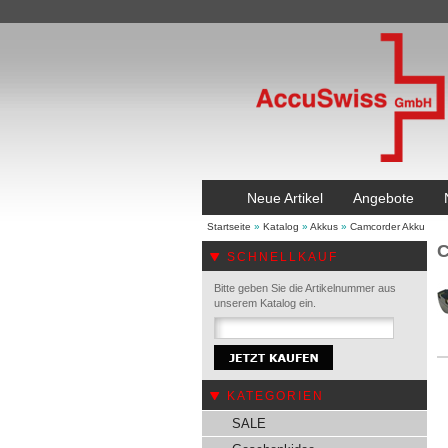
Neue Artikel
Angebote
Startseite
»
Katalog
»
Akkus
»
Camcorder Akku
C
SCHNELLKAUF
Bitte geben Sie die Artikelnummer aus
unserem Katalog ein.
KATEGORIEN
SALE