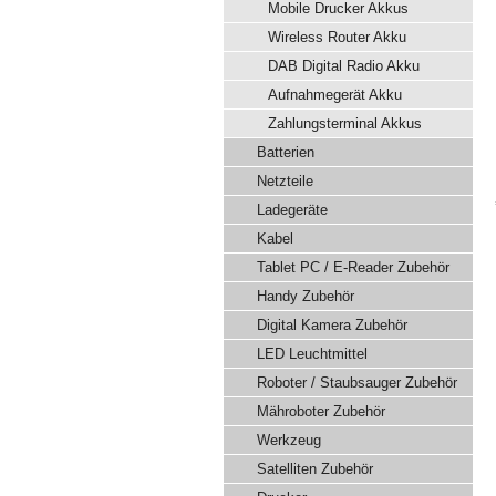
Mobile Drucker Akkus
Wireless Router Akku
DAB Digital Radio Akku
Aufnahmegerät Akku
Zahlungsterminal Akkus
Batterien
Netzteile
Ladegeräte
Kabel
Tablet PC / E-Reader Zubehör
Handy Zubehör
Digital Kamera Zubehör
LED Leuchtmittel
Roboter / Staubsauger Zubehör
Mähroboter Zubehör
Werkzeug
Satelliten Zubehör