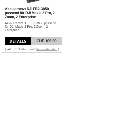
Akku ersetzt DJI FB2-3850
passend für DJI Mavic 2 Pro, 2
Zoom, 2 Enterprise
Akku ersetzt DJI FB2-3850 passend
für DJI Mavic 2 Pro, 2 Zoom, 2
Enterprise
CHF 109.90
( inkl. 8.1 % MwSt. exkl.
Versandkosten
)