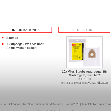
INFORMATIONEN
NEUE ARTIKEL
Sitemap
Akkupflege - Was Sie über
Akkus wissen sollten
10x Vlies Staubsaugerbeutel für
Miele Typ K, Swirl M52
CHF 16.90
Versandkosten
inkl. 8.1 % MwSt. exkl.
u und Batterien Online-Shop auch für Ihr Motorrad, E-Bike © 2026 | Template by e-moves m