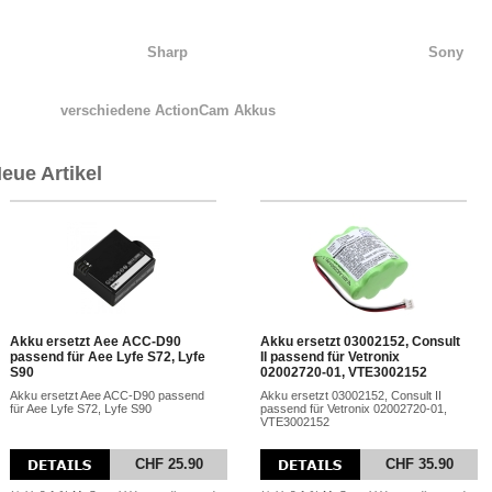
Sharp
Sony
verschiedene ActionCam Akkus
eue Artikel
Akku ersetzt Aee ACC-D90
Akku ersetzt 03002152, Consult
passend für Aee Lyfe S72, Lyfe
II passend für Vetronix
S90
02002720-01, VTE3002152
Akku ersetzt Aee ACC-D90 passend
Akku ersetzt 03002152, Consult II
für Aee Lyfe S72, Lyfe S90
passend für Vetronix 02002720-01,
VTE3002152
CHF 25.90
CHF 35.90