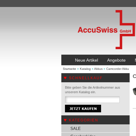
Neue Artikel
Angebote
Startseite
»
Katalog
»
Akkus
»
Camcorder Akku
C
SCHNELLKAUF
Bitte geben Sie die Artikelnummer aus
unserem Katalog ein.
KATEGORIEN
SALE