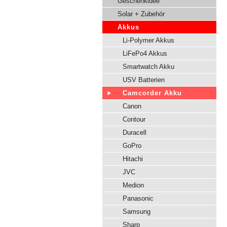
Geschenkidee
Solar + Zubehör
Akkus
Li-Polymer Akkus
LiFePo4 Akkus
Smartwatch Akku
USV Batterien
Camcorder Akku
Canon
Contour
Duracell
GoPro
Hitachi
JVC
Medion
Panasonic
Samsung
Sharp