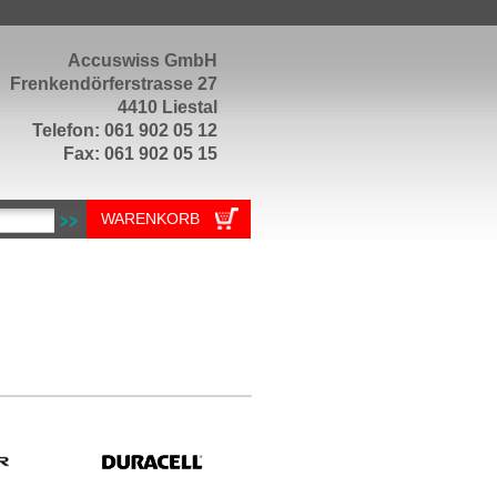
Accuswiss GmbH
Frenkendörferstrasse 27
4410 Liestal
Telefon: 061 902 05 12
Fax: 061 902 05 15
WARENKORB