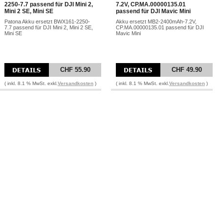
2250-7.7 passend für DJI Mini 2,
7.2V, CP.MA.00000135.01
Mini 2 SE, Mini SE
passend für DJI Mavic Mini
Patona Akku ersetzt BWX161-2250-
Akku ersetzt MB2-2400mAh-7.2V,
7.7 passend für DJI Mini 2, Mini 2 SE,
CP.MA.00000135.01 passend für DJI
Mini SE
Mavic Mini
CHF 55.90
CHF 49.90
( inkl. 8.1 % MwSt. exkl.
Versandkosten
)
( inkl. 8.1 % MwSt. exkl.
Versandkosten
)