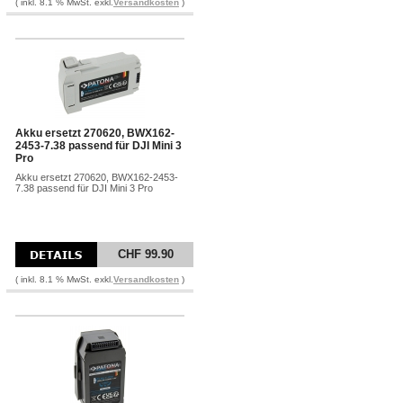
( inkl. 8.1 % MwSt. exkl.
Versandkosten
)
Akku ersetzt 270620, BWX162-
2453-7.38 passend für DJI Mini 3
Pro
Akku ersetzt 270620, BWX162-2453-
7.38 passend für DJI Mini 3 Pro
CHF 99.90
( inkl. 8.1 % MwSt. exkl.
Versandkosten
)