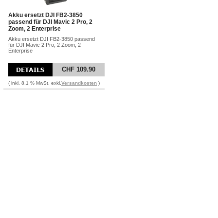
Akku ersetzt DJI FB2-3850
passend für DJI Mavic 2 Pro, 2
Zoom, 2 Enterprise
Akku ersetzt DJI FB2-3850 passend
für DJI Mavic 2 Pro, 2 Zoom, 2
Enterprise
CHF 109.90
( inkl. 8.1 % MwSt. exkl.
Versandkosten
)