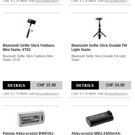
( inkl. 8.1 % MwSt. exkl.
Versandkosten
)
( inkl. 8.1 % MwSt. exkl.
Versandkosten
)
Bluetooth Selfie Stick Faltbare
Bluetooth Selfie Stick Double Fill
Mini Stativ, XT02
Light Stativ
Bluetooth Selfie Stick Faltbare Mini
Bluetooth Selfie Stick Double Fill Light
Stativ, XT02
Stativ
CHF 15.90
CHF 24.90
( inkl. 8.1 % MwSt. exkl.
Versandkosten
)
( inkl. 8.1 % MwSt. exkl.
Versandkosten
)
Patona Akku ersetzt BWX161-
Akku ersetzt MB2-2400mAh-