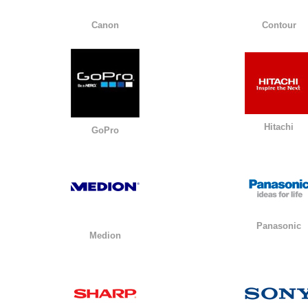
Canon
Contour
Hitachi
GoPro
Panasonic
Medion