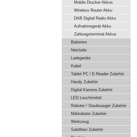
Mobile Drucker Akkus
Wireless Router Akku
DAB Digital Radio Akku
Aufnahmegerät Akku
Zahlungsterminal Akkus
Batterien
Netzteile
Ladegeräte
Kabel
Tablet PC / E-Reader Zubehör
Handy Zubehör
Digital Kamera Zubehör
LED Leuchtmittel
Roboter / Staubsauger Zubehör
Mähroboter Zubehör
Werkzeug
Satelliten Zubehör