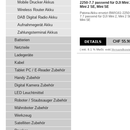
Mobile Drucker Akkus
2250-7.7 passend für DJI Mini 
Mini 2 SE, Mini SE
Wireless Router Akku
Patona Akku ersetzt BWX161-2250
7.7 passend für DJI Mini 2, Mini 2 S
DAB Digital Radio Akku
Mini SE
Aufnahmegerät Akku
Zahlungsterminal Akkus
Batterien
CHF 55.9
Netzteile
( inkl. 8.1 % MwSt. exkl.
Versandkost
Ladegeräte
Kabel
Tablet PC / E-Reader Zubehör
Handy Zubehör
Digital Kamera Zubehör
LED Leuchtmittel
Roboter / Staubsauger Zubehör
Mähroboter Zubehör
Werkzeug
Satelliten Zubehör