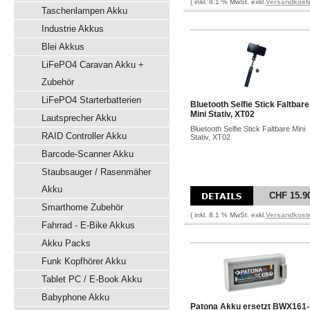
( inkl. 8.1 % MwSt. exkl.
Versandkost
Taschenlampen Akku
Industrie Akkus
Blei Akkus
LiFePO4 Caravan Akku +
Zubehör
LiFePO4 Starterbatterien
Bluetooth Selfie Stick Faltbare
Mini Stativ, XT02
Lautsprecher Akku
Bluetooth Selfie Stick Faltbare Mini
RAID Controller Akku
Stativ, XT02
Barcode-Scanner Akku
Staubsauger / Rasenmäher
Akku
CHF 15.9
Smarthome Zubehör
( inkl. 8.1 % MwSt. exkl.
Versandkost
Fahrrad - E-Bike Akkus
Akku Packs
Funk Kopfhörer Akku
Tablet PC / E-Book Akku
Babyphone Akku
Patona Akku ersetzt BWX161-