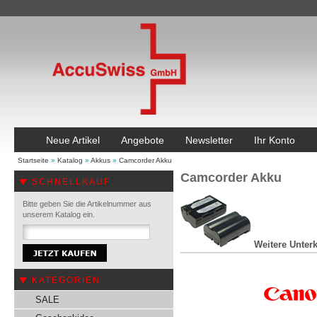
Neue Artikel
Angebote
Newsletter
Ihr Konto
Startseite
»
Katalog
»
Akkus
»
Camcorder Akku
Camcorder Akku
SCHNELLKAUF
Bitte geben Sie die Artikelnummer aus
unserem Katalog ein.
Weitere Unterk
KATEGORIEN
SALE