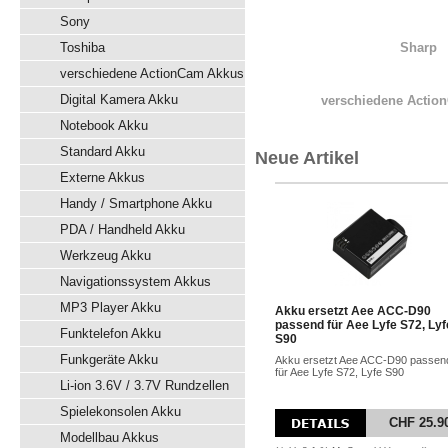
Sony
Toshiba
Sharp
verschiedene ActionCam Akkus
Digital Kamera Akku
verschiedene Actio
Notebook Akku
Standard Akku
Neue Artikel
Externe Akkus
Handy / Smartphone Akku
PDA / Handheld Akku
Werkzeug Akku
Navigationssystem Akkus
MP3 Player Akku
Akku ersetzt Aee ACC-D90
passend für Aee Lyfe S72, Lyf
Funktelefon Akku
S90
Funkgeräte Akku
Akku ersetzt Aee ACC-D90 passen
für Aee Lyfe S72, Lyfe S90
Li-ion 3.6V / 3.7V Rundzellen
Spielekonsolen Akku
CHF 25.9
Modellbau Akkus