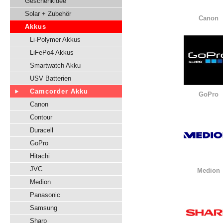
Geschenkidee
Solar + Zubehör
Canon
Akkus
Li-Polymer Akkus
LiFePo4 Akkus
Smartwatch Akku
USV Batterien
Camcorder Akku
GoPro
Canon
Contour
Duracell
GoPro
Hitachi
JVC
Medion
Medion
Panasonic
Samsung
Sharp