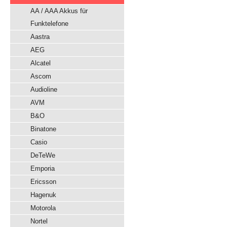
AA / AAA Akkus für
Funktelefone
Aastra
AEG
Alcatel
Ascom
Audioline
AVM
B&O
Binatone
Casio
DeTeWe
Emporia
Ericsson
Hagenuk
Motorola
Nortel