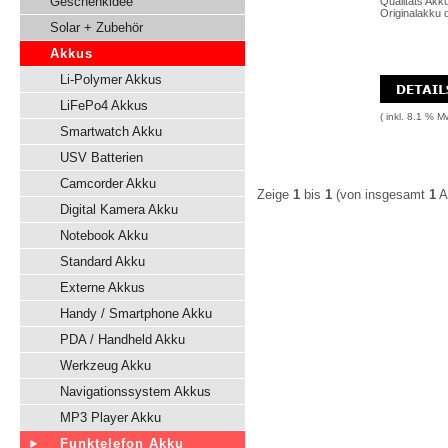
Geschenkidee
Qualitäts Akk
Originalakku d
Solar + Zubehör
Akkus
Li-Polymer Akkus
LiFePo4 Akkus
( inkl. 8.1 % M
Smartwatch Akku
USV Batterien
Camcorder Akku
Zeige
1
bis
1
(von insgesamt
1
Ar
Digital Kamera Akku
Notebook Akku
Standard Akku
Externe Akkus
Handy / Smartphone Akku
PDA / Handheld Akku
Werkzeug Akku
Navigationssystem Akkus
MP3 Player Akku
Funktelefon Akku