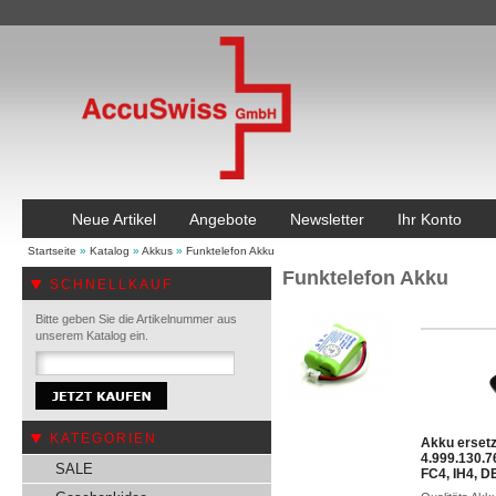
Neue Artikel
Angebote
Newsletter
Ihr Konto
Startseite
»
Katalog
»
Akkus
»
Funktelefon Akku
Funktelefon Akku
SCHNELLKAUF
Bitte geben Sie die Artikelnummer aus
unserem Katalog ein.
KATEGORIEN
Akku erset
4.999.130.7
SALE
FC4, IH4, 