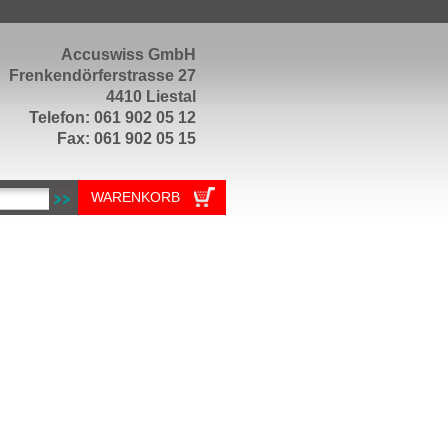
Accuswiss GmbH
Frenkendörferstrasse 27
4410 Liestal
Telefon: 061 902 05 12
Fax: 061 902 05 15
WARENKORB