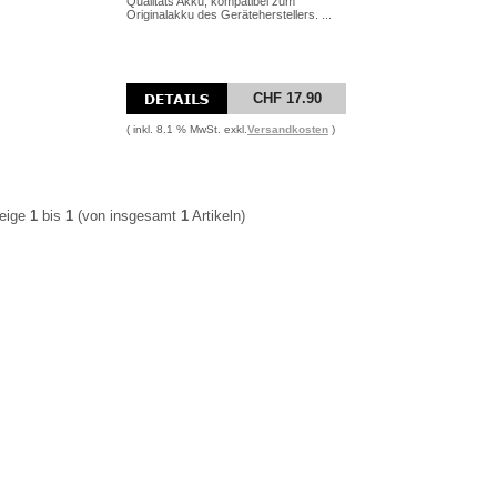
Qualitäts Akku, kompatibel zum
Originalakku des Geräteherstellers. ...
CHF 17.90
( inkl. 8.1 % MwSt. exkl.
Versandkosten
)
eige
1
bis
1
(von insgesamt
1
Artikeln)