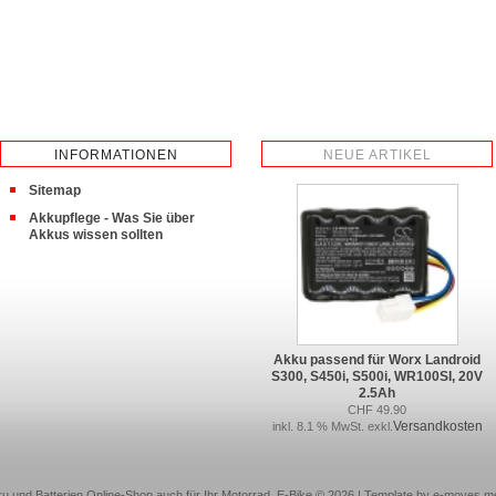
INFORMATIONEN
NEUE ARTIKEL
Sitemap
Akkupflege - Was Sie über
Akkus wissen sollten
Akku passend für Worx Landroid
S300, S450i, S500i, WR100SI, 20V
2.5Ah
CHF 49.90
Versandkosten
inkl. 8.1 % MwSt. exkl.
u und Batterien Online-Shop auch für Ihr Motorrad, E-Bike © 2026 | Template by e-moves m