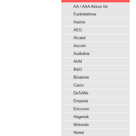
AA / AAA Akkus für
Funktelefone
Aastra
AEG
Alcatel
Ascom
Audioline
AVM
B&O
Binatone
Casio
DeTeWe
Emporia
Ericsson
Hagenuk
Motorola
Nortel