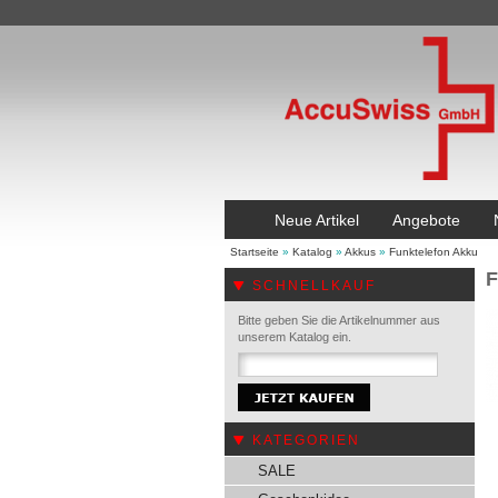
Neue Artikel
Angebote
Startseite
»
Katalog
»
Akkus
»
Funktelefon Akku
F
SCHNELLKAUF
Bitte geben Sie die Artikelnummer aus
unserem Katalog ein.
KATEGORIEN
SALE