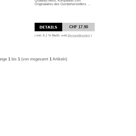
Qualitäts Akku, kompatibel zum
Originalakku des Geräteherstellers. ...
CHF 17.90
( inkl. 8.1 % MwSt. exkl.
Versandkosten
)
eige
1
bis
1
(von insgesamt
1
Artikeln)