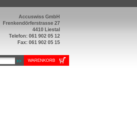
Accuswiss GmbH
Frenkendörferstrasse 27
4410 Liestal
Telefon: 061 902 05 12
Fax: 061 902 05 15
WARENKORB