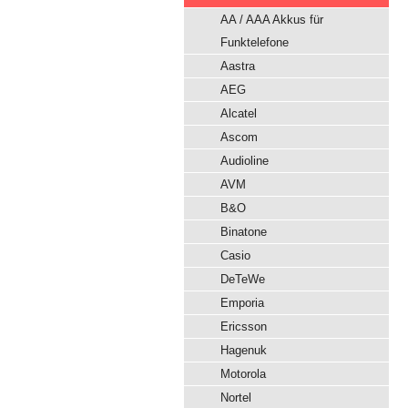
AA / AAA Akkus für
Funktelefone
Aastra
AEG
Alcatel
Ascom
Audioline
AVM
B&O
Binatone
Casio
DeTeWe
Emporia
Ericsson
Hagenuk
Motorola
Nortel