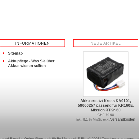
INFORMATIONEN
NEUE ARTIKEL
Sitemap
Akkupflege - Was Sie über
Akkus wissen sollten
Akku ersetzt Kress KA0101,
59000257 passend für KR160E,
Mission RTKn 60
CHF 79.90
Versandkosten
inkl. 8.1 % MwSt. exkl.
u und Batterien Online-Shop auch für Ihr Motorrad, E-Bike © 2026 | Template by e-moves m