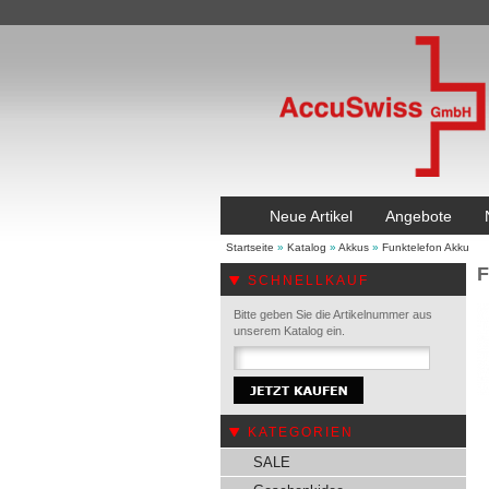
Neue Artikel
Angebote
Startseite
»
Katalog
»
Akkus
»
Funktelefon Akku
F
SCHNELLKAUF
Bitte geben Sie die Artikelnummer aus
unserem Katalog ein.
KATEGORIEN
SALE