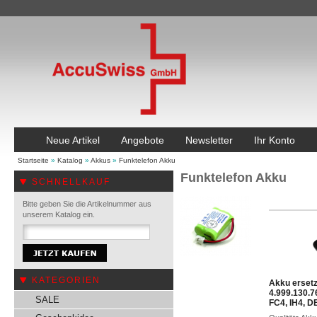
Neue Artikel
Angebote
Newsletter
Ihr Konto
Startseite
»
Katalog
»
Akkus
»
Funktelefon Akku
Funktelefon Akku
SCHNELLKAUF
Bitte geben Sie die Artikelnummer aus
unserem Katalog ein.
KATEGORIEN
Akku erset
4.999.130.7
SALE
FC4, IH4, 