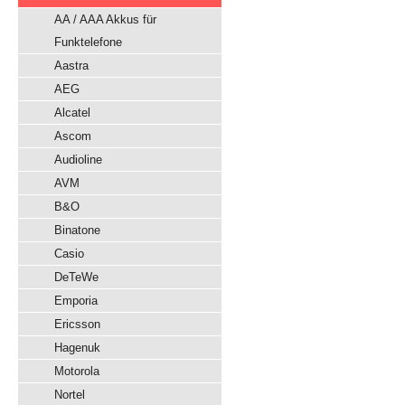
AA / AAA Akkus für
Funktelefone
Aastra
AEG
Alcatel
Ascom
Audioline
AVM
B&O
Binatone
Casio
DeTeWe
Emporia
Ericsson
Hagenuk
Motorola
Nortel