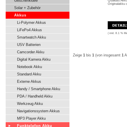
Geschenkidee
Qualitäts Akk
Originalakku d
Solar + Zubehör
Akkus
Li-Polymer Akkus
LiFePo4 Akkus
( inkl. 8.1 % M
Smartwatch Akku
USV Batterien
Camcorder Akku
Zeige
1
bis
1
(von insgesamt
1
Ar
Digital Kamera Akku
Notebook Akku
Standard Akku
Externe Akkus
Handy / Smartphone Akku
PDA / Handheld Akku
Werkzeug Akku
Navigationssystem Akkus
MP3 Player Akku
Funktelefon Akku