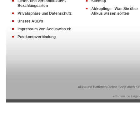
Liefer- und Versandkosten /
Sitemap
Bezahlungsarten
Akkupflege - Was Sie über
Privatsphäre und Datenschutz
Akkus wissen sollten
Unsere AGB's
Impressum von Accuswiss.ch
Postkontoverbindung
Akku und Batterien Online-Shop auch für
eCommerce Engin