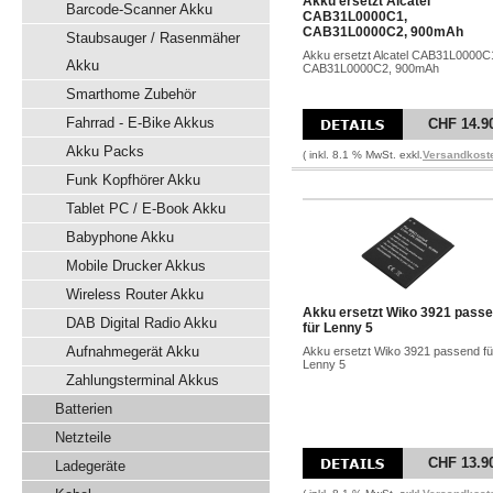
Akku ersetzt Alcatel
Barcode-Scanner Akku
CAB31L0000C1,
CAB31L0000C2, 900mAh
Staubsauger / Rasenmäher
Akku ersetzt Alcatel CAB31L0000C
Akku
CAB31L0000C2, 900mAh
Smarthome Zubehör
Fahrrad - E-Bike Akkus
CHF 14.9
Akku Packs
( inkl. 8.1 % MwSt. exkl.
Versandkost
Funk Kopfhörer Akku
Tablet PC / E-Book Akku
Babyphone Akku
Mobile Drucker Akkus
Wireless Router Akku
Akku ersetzt Wiko 3921 pass
DAB Digital Radio Akku
für Lenny 5
Aufnahmegerät Akku
Akku ersetzt Wiko 3921 passend fü
Lenny 5
Zahlungsterminal Akkus
Batterien
Netzteile
CHF 13.9
Ladegeräte