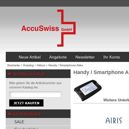
Neue Artikel
Angebote
Newsletter
Ihr Konto
Startseite
»
Katalog
»
Akkus
»
Handy / Smartphone Akku
Handy / Smartphone 
SCHNELLKAUF
Bitte geben Sie die Artikelnummer aus
unserem Katalog ein.
Weitere Unterk
KATEGORIEN
SALE