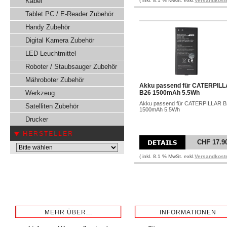
Kabel
( inkl. 8.1 % MwSt. exkl.
Versandkost
Tablet PC / E-Reader Zubehör
Handy Zubehör
Digital Kamera Zubehör
LED Leuchtmittel
Roboter / Staubsauger Zubehör
Mähroboter Zubehör
Akku passend für CATERPIL
Werkzeug
B26 1500mAh 5.5Wh
Akku passend für CATERPILLAR B
Satelliten Zubehör
1500mAh 5.5Wh
Drucker
HERSTELLER
CHF 17.9
( inkl. 8.1 % MwSt. exkl.
Versandkost
MEHR ÜBER...
INFORMATIONEN