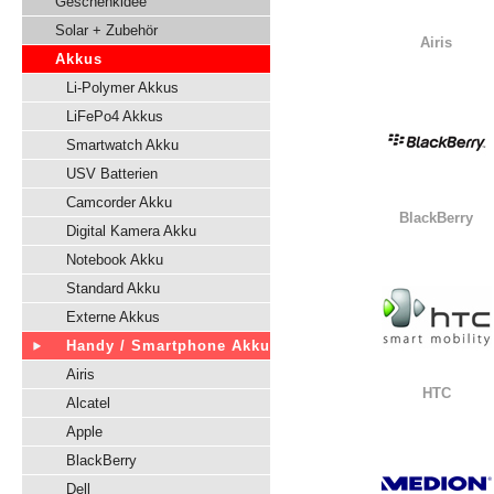
Geschenkidee
Solar + Zubehör
Airis
Akkus
Li-Polymer Akkus
LiFePo4 Akkus
Smartwatch Akku
USV Batterien
Camcorder Akku
BlackBerry
Digital Kamera Akku
Notebook Akku
Standard Akku
Externe Akkus
Handy / Smartphone Akku
Airis
HTC
Alcatel
Apple
BlackBerry
Dell