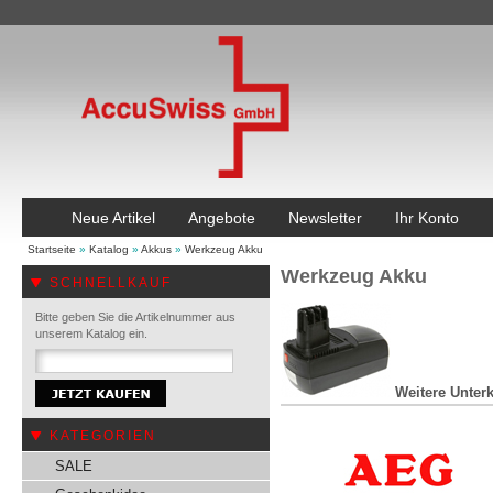
Neue Artikel
Angebote
Newsletter
Ihr Konto
Startseite
»
Katalog
»
Akkus
»
Werkzeug Akku
Werkzeug Akku
SCHNELLKAUF
Bitte geben Sie die Artikelnummer aus
unserem Katalog ein.
Weitere Unterk
KATEGORIEN
SALE