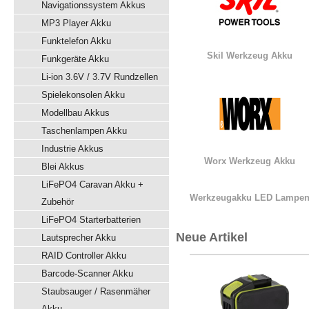
Navigationssystem Akkus
MP3 Player Akku
Funktelefon Akku
Skil Werkzeug Akku
Funkgeräte Akku
Li-ion 3.6V / 3.7V Rundzellen
Spielekonsolen Akku
Modellbau Akkus
Taschenlampen Akku
Industrie Akkus
Worx Werkzeug Akku
Blei Akkus
LiFePO4 Caravan Akku +
Werkzeugakku LED Lampe
Zubehör
LiFePO4 Starterbatterien
Neue Artikel
Lautsprecher Akku
RAID Controller Akku
Barcode-Scanner Akku
Staubsauger / Rasenmäher
Akku