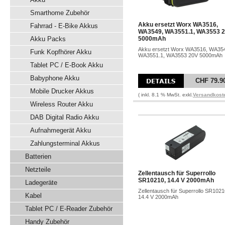
Smarthome Zubehör
Akku ersetzt Worx WA3516,
Fahrrad - E-Bike Akkus
WA3549, WA3551.1, WA3553 
Akku Packs
5000mAh
Akku ersetzt Worx WA3516, WA35
Funk Kopfhörer Akku
WA3551.1, WA3553 20V 5000mAh
Tablet PC / E-Book Akku
Babyphone Akku
CHF 79.9
Mobile Drucker Akkus
( inkl. 8.1 % MwSt. exkl.
Versandkost
Wireless Router Akku
DAB Digital Radio Akku
Aufnahmegerät Akku
Zahlungsterminal Akkus
Batterien
Netzteile
Zellentausch für Superrollo
SR10210, 14.4 V 2000mAh
Ladegeräte
Zellentausch für Superrollo SR1021
Kabel
14.4 V 2000mAh
Tablet PC / E-Reader Zubehör
Handy Zubehör