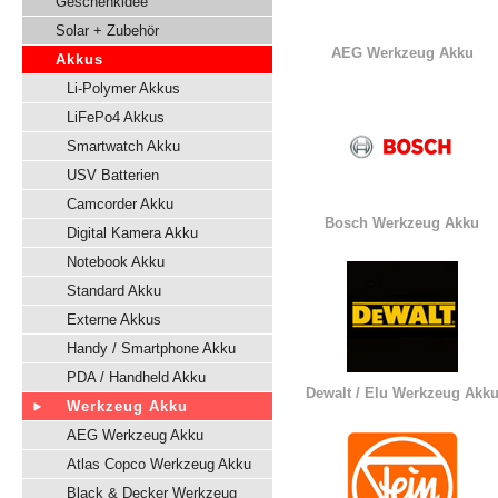
Geschenkidee
Solar + Zubehör
AEG Werkzeug Akku
Akkus
Li-Polymer Akkus
LiFePo4 Akkus
Smartwatch Akku
USV Batterien
Camcorder Akku
Bosch Werkzeug Akku
Digital Kamera Akku
Notebook Akku
Standard Akku
Externe Akkus
Handy / Smartphone Akku
PDA / Handheld Akku
Dewalt / Elu Werkzeug Akk
Werkzeug Akku
AEG Werkzeug Akku
Atlas Copco Werkzeug Akku
Black & Decker Werkzeug