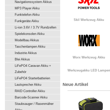
Navigationssystem Akkus
MP3 Player Akku
Funktelefon Akku
Skil Werkzeug Akku
Funkgeräte Akku
Li-ion 3.6V / 3.7V Rundzellen
Spielekonsolen Akku
Modellbau Akkus
Taschenlampen Akku
Industrie Akkus
Worx Werkzeug Akku
Blei Akkus
LiFePO4 Caravan Akku +
Werkzeugakku LED Lampe
Zubehör
LiFePO4 Starterbatterien
Neue Artikel
Lautsprecher Akku
RAID Controller Akku
Barcode-Scanner Akku
Staubsauger / Rasenmäher
Akku