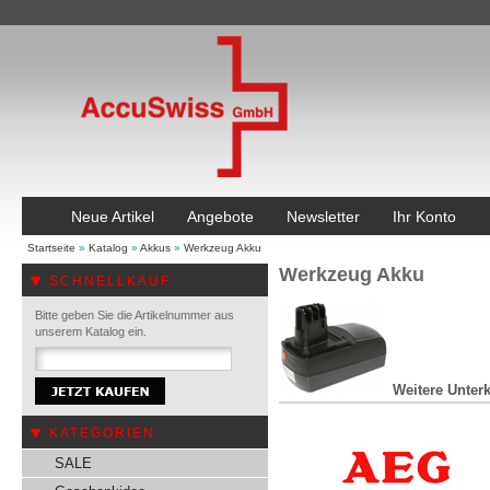
Neue Artikel
Angebote
Newsletter
Ihr Konto
Startseite
»
Katalog
»
Akkus
»
Werkzeug Akku
Werkzeug Akku
SCHNELLKAUF
Bitte geben Sie die Artikelnummer aus
unserem Katalog ein.
Weitere Unterk
KATEGORIEN
SALE