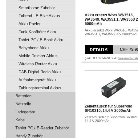
Smarthome Zubehör
Akku ersetzt Worx WA3516,
Fahrrad - E-Bike Akkus
WA3549, WA3551.1, WA3553 
Akku Packs
5000mAh
Akku ersetzt Worx WA3516, WA35
Funk Kopfhörer Akku
WA3551.1, WA3553 20V 5000mAh
Tablet PC / E-Book Akku
Babyphone Akku
CHF 79.9
Mobile Drucker Akkus
( inkl. 8.1 % MwSt. exkl.
Versandkost
Wireless Router Akku
DAB Digital Radio Akku
Aufnahmegerät Akku
Zahlungsterminal Akkus
Batterien
Netzteile
Zellentausch für Superrollo
SR10210, 14.4 V 2000mAh
Ladegeräte
Zellentausch für Superrollo SR1021
Kabel
14.4 V 2000mAh
Tablet PC / E-Reader Zubehör
Handy Zubehör