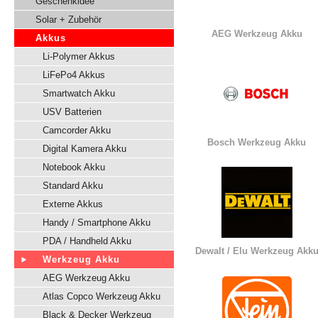
Geschenkidee
Solar + Zubehör
AEG Werkzeug Akku
Akkus
Li-Polymer Akkus
LiFePo4 Akkus
Smartwatch Akku
USV Batterien
Camcorder Akku
Bosch Werkzeug Akku
Digital Kamera Akku
Notebook Akku
Standard Akku
Externe Akkus
Handy / Smartphone Akku
PDA / Handheld Akku
Dewalt / Elu Werkzeug Akk
Werkzeug Akku
AEG Werkzeug Akku
Atlas Copco Werkzeug Akku
Black & Decker Werkzeug