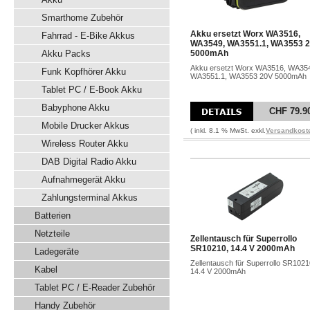
Smarthome Zubehör
Akku ersetzt Worx WA3516,
Fahrrad - E-Bike Akkus
WA3549, WA3551.1, WA3553 
Akku Packs
5000mAh
Akku ersetzt Worx WA3516, WA35
Funk Kopfhörer Akku
WA3551.1, WA3553 20V 5000mAh
Tablet PC / E-Book Akku
Babyphone Akku
CHF 79.9
Mobile Drucker Akkus
( inkl. 8.1 % MwSt. exkl.
Versandkost
Wireless Router Akku
DAB Digital Radio Akku
Aufnahmegerät Akku
Zahlungsterminal Akkus
Batterien
Netzteile
Zellentausch für Superrollo
SR10210, 14.4 V 2000mAh
Ladegeräte
Zellentausch für Superrollo SR1021
Kabel
14.4 V 2000mAh
Tablet PC / E-Reader Zubehör
Handy Zubehör