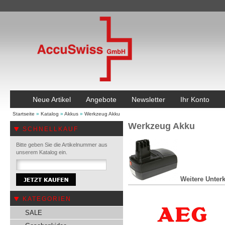
Neue Artikel
Angebote
Newsletter
Ihr Konto
Startseite
»
Katalog
»
Akkus
»
Werkzeug Akku
Werkzeug Akku
SCHNELLKAUF
Bitte geben Sie die Artikelnummer aus
unserem Katalog ein.
Weitere Unterk
KATEGORIEN
SALE