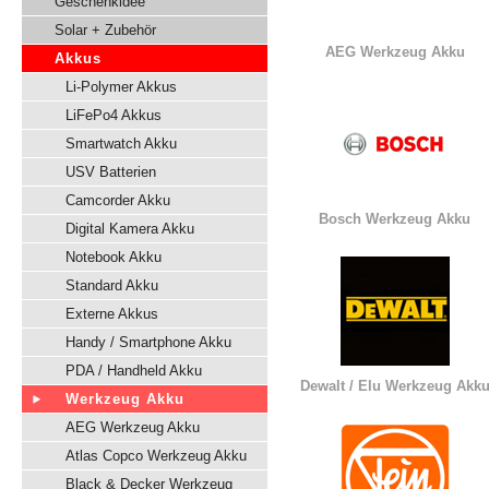
Geschenkidee
Solar + Zubehör
AEG Werkzeug Akku
Akkus
Li-Polymer Akkus
LiFePo4 Akkus
Smartwatch Akku
USV Batterien
Camcorder Akku
Bosch Werkzeug Akku
Digital Kamera Akku
Notebook Akku
Standard Akku
Externe Akkus
Handy / Smartphone Akku
PDA / Handheld Akku
Dewalt / Elu Werkzeug Akk
Werkzeug Akku
AEG Werkzeug Akku
Atlas Copco Werkzeug Akku
Black & Decker Werkzeug