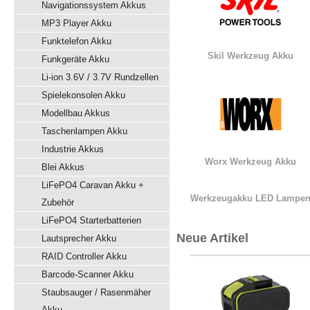
Navigationssystem Akkus
MP3 Player Akku
Funktelefon Akku
Skil Werkzeug Akku
Funkgeräte Akku
Li-ion 3.6V / 3.7V Rundzellen
Spielekonsolen Akku
Modellbau Akkus
Taschenlampen Akku
Industrie Akkus
Worx Werkzeug Akku
Blei Akkus
LiFePO4 Caravan Akku +
Werkzeugakku LED Lampe
Zubehör
LiFePO4 Starterbatterien
Neue Artikel
Lautsprecher Akku
RAID Controller Akku
Barcode-Scanner Akku
Staubsauger / Rasenmäher
Akku