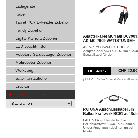
Ladegeräte
Kabel
Tablet PC / E-Reader Zubehör
Handy Zubehör
Adapterkabel MC4 auf DC7909
Digital Kamera Zubehör
AK-MC-7909 WATTSTUNDE®
LED Leuchtmittel
AK-MC-7909 WATTSTUNDE®
Adapterkabel MC4 auf DC7909 Sola
Roboter / Staubsauger Zubehör
Spezialkabel für den...
Mähroboter Zubehör
Werkzeug
CHF 22.90
Satelliten Zubehör
( inkl. 8.1 % MwSt. exkl.
Versandkoste
Drucker
HERSTELLER
PATONA Anschlusskabel 3m
Balkonkraftwerk BC01 auf Sch
PATONA Anschlusskabel 3m
Balkonkraftwerk BC01 auf Schuko
Unser Anschlusskabel kommt bei
Photov...