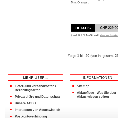
5 m, Orange ...
CHF 229.0
( inkl. 8.1 % MwSt. exkl.
Versandkoste
Zeige
1
bis
20
(von insgesamt
2
MEHR ÜBER...
INFORMATIONEN
Liefer- und Versandkosten /
Sitemap
Bezahlungsarten
Akkupflege - Was Sie über
Privatsphäre und Datenschutz
Akkus wissen sollten
Unsere AGB's
Impressum von Accuswiss.ch
Postkontoverbindung