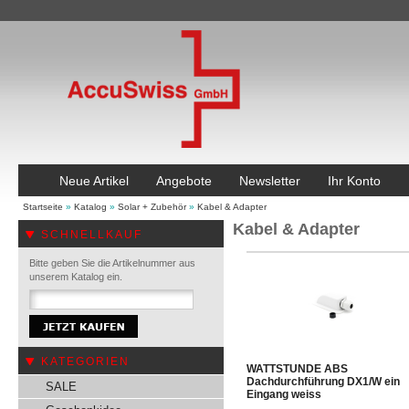
Neue Artikel
Angebote
Newsletter
Ihr Konto
Startseite
»
Katalog
»
Solar + Zubehör
»
Kabel & Adapter
Kabel & Adapter
SCHNELLKAUF
Bitte geben Sie die Artikelnummer aus
unserem Katalog ein.
KATEGORIEN
WATTSTUNDE ABS
Dachdurchführung DX1/W ein
SALE
Eingang weiss