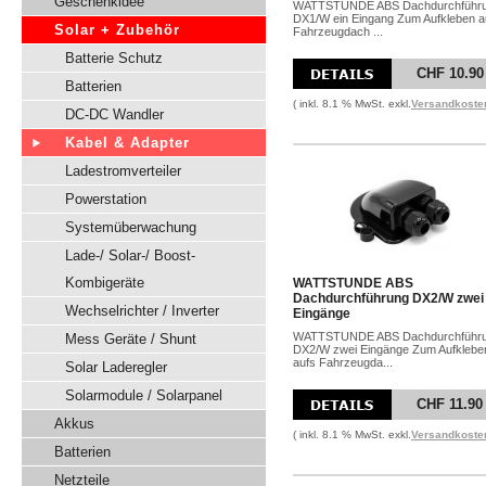
Geschenkidee
WATTSTUNDE ABS Dachdurchführ
DX1/W ein Eingang Zum Aufkleben a
Solar + Zubehör
Fahrzeugdach ...
Batterie Schutz
CHF 10.90
Batterien
( inkl. 8.1 % MwSt. exkl.
Versandkoste
DC-DC Wandler
Kabel & Adapter
Ladestromverteiler
Powerstation
Systemüberwachung
Lade-/ Solar-/ Boost-
Kombigeräte
WATTSTUNDE ABS
Dachdurchführung DX2/W zwei
Wechselrichter / Inverter
Eingänge
WATTSTUNDE ABS Dachdurchführ
Mess Geräte / Shunt
DX2/W zwei Eingänge Zum Aufklebe
aufs Fahrzeugda...
Solar Laderegler
Solarmodule / Solarpanel
CHF 11.90
Akkus
( inkl. 8.1 % MwSt. exkl.
Versandkoste
Batterien
Netzteile