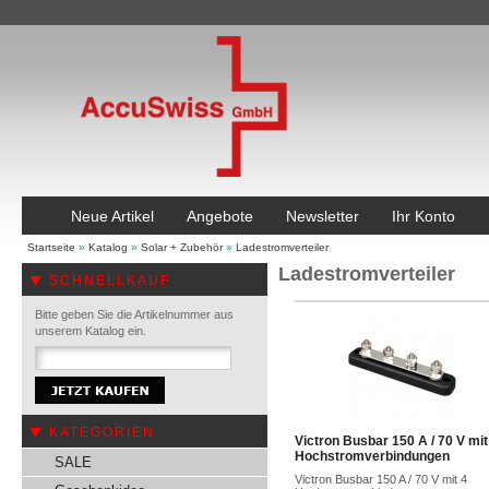
Neue Artikel
Angebote
Newsletter
Ihr Konto
Startseite
»
Katalog
»
Solar + Zubehör
»
Ladestromverteiler
Ladestromverteiler
SCHNELLKAUF
Bitte geben Sie die Artikelnummer aus
unserem Katalog ein.
KATEGORIEN
Victron Busbar 150 A / 70 V mit
Hochstromverbindungen
SALE
Victron Busbar 150 A / 70 V mit 4