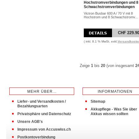
Hochstromverbindungen und 8
Schwachstromverbindungen
Victron Busbar 600 A / 70 V mit 8
Hochstrom und 8 Schwachstromv...
CHF 229.9
( inkl. 8.1 % MwSt. exkl.
Versandkoste
Zeige
1
bis
20
(von insgesamt
2
MEHR ÜBER...
INFORMATIONEN
Liefer- und Versandkosten /
Sitemap
Bezahlungsarten
Akkupflege - Was Sie über
Privatsphäre und Datenschutz
Akkus wissen sollten
Unsere AGB's
Impressum von Accuswiss.ch
Postkontoverbindung