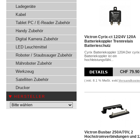
Ladegeräte
Kabel
Tablet PC / E-Reader Zubehör
Handy Zubehör
Victron Cyrix-ct 12/24V 120A
Digital Kamera Zubehör
Batteriekoppler Trennrelais
Batterieschutz
LED Leuchtmittel
Cyrix Batteriekoppler 120A Der cyrix
Roboter / Staubsauger Zubehör
Batteriekoppler ist ein
hochleistungsfähi...
Mähroboter Zubehör
Werkzeug
CHF 79.90
Satelliten Zubehör
( inkl. 8.1 % MwSt. exkl.
Versandkoste
Drucker
HERSTELLER
Victron Busbar 250A/70V, 2
Hochstromverbindungen und 1