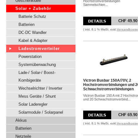
Geschenkidee
Hochstromverbindungen
Sammelschien...
Solar + Zubehör
Batterie Schutz
CHF 49.90
Batterien
( inkl. 8.1 % MwSt. exkl.
Versandkoste
DC-DC Wandler
Kabel & Adapter
Ladestromverteiler
Powerstation
Systemüberwachung
Lade-/ Solar-/ Boost-
Kombigeräte
Victron Busbar 150A/70V, 2
Hochstromverbindungen und 2
Wechselrichter / Inverter
Schwachstromverbindungen
Victron Busbar 150 A mit 2 Hochstr
Mess Geräte / Shunt
und 20 Schwachstromverbind...
Solar Laderegler
Solarmodule / Solarpanel
CHF 69.90
Akkus
( inkl. 8.1 % MwSt. exkl.
Versandkoste
Batterien
Netzteile