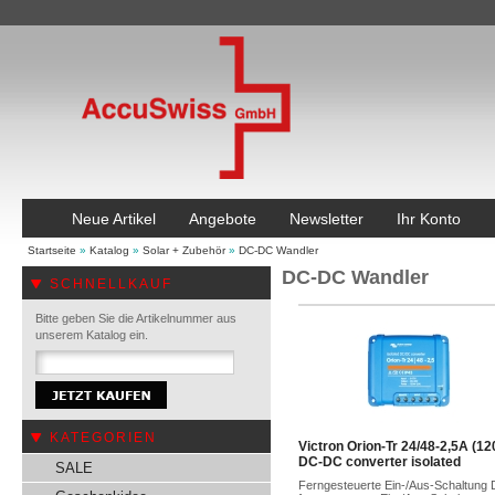
Neue Artikel
Angebote
Newsletter
Ihr Konto
Startseite
»
Katalog
»
Solar + Zubehör
»
DC-DC Wandler
DC-DC Wandler
SCHNELLKAUF
Bitte geben Sie die Artikelnummer aus
unserem Katalog ein.
KATEGORIEN
Victron Orion-Tr 24/48-2,5A (1
DC-DC converter isolated
SALE
Ferngesteuerte Ein-/Aus-Schaltung 