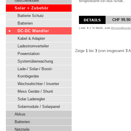
Geschenkidee
ferngesteuerte Ein-/Aus-Schalt...
Solar + Zubehör
Batterie Schutz
CHF 99.90
Batterien
( inkl. 8.1 % MwSt. exkl.
Versandkoste
DC-DC Wandler
Kabel & Adapter
Ladestromverteiler
Zeige
1
bis
3
(von insgesamt
3
Ar
Powerstation
Systemüberwachung
Lade-/ Solar-/ Boost-
Kombigeräte
Wechselrichter / Inverter
Mess Geräte / Shunt
Solar Laderegler
Solarmodule / Solarpanel
Akkus
Batterien
Netzteile