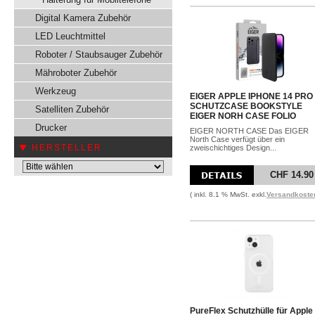
Digital Kamera Zubehör
LED Leuchtmittel
Roboter / Staubsauger Zubehör
Mähroboter Zubehör
Werkzeug
EIGER APPLE IPHONE 14 PRO
SCHUTZCASE BOOKSTYLE
Satelliten Zubehör
EIGER NORH CASE FOLIO
Drucker
EIGER NORTH CASE Das EIGER
North Case verfügt über ein
HERSTELLER
zweischichtiges Design...
CHF 14.90
( inkl. 8.1 % MwSt. exkl.
Versandkoste
PureFlex Schutzhülle für Apple