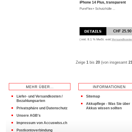
iPhone 14 Plus, transparent
PureFlex+ Schutzhülle ...
CHF 25.90
( inkl. 8.1 % MwSt. exkl.
Versandkoste
Zeige
1
bis
20
(von insgesamt
2
MEHR ÜBER...
INFORMATIONEN
Liefer- und Versandkosten /
Sitemap
Bezahlungsarten
Akkupflege - Was Sie über
Privatsphäre und Datenschutz
Akkus wissen sollten
Unsere AGB's
Impressum von Accuswiss.ch
Postkontoverbindung