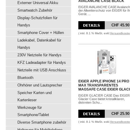
AVALANCHE CASE BLACK
Externer Universal Akku
EIGER AVALANCHE CASE Avalanch
Smartwatch Zubehör
der Allwetterschutz von EIGER für Ih
Gerät. ...
Display-Schutzfolien für
Handys
CHF 45.90
Smartphone Cover + Hüllen
( inkl. 8.1 % MwSt. exkl.
Versandkoste
Ladekabel, Datenkabel für
Handys
230V Netzteile für Handys
KFZ Ladeadapter für Handys
Netzteile mit USB Anschluss
Bluetooth
EIGER APPLE IPHONE 14 PRO
Ohrhörer und Lautsprecher
MAX TRANSPARENTES
MAGSAFE CASE EIGER GLAC
Speicher Karten und
EIGER GLACIER CASE Das EIGER
Glacier Case bietet kristallklaren,
Kartenleser
diskreten Schu...
Werkzeuge für
CHF 25.90
Smartphone/Tablet
Diverse Smartphone zubehör
( inkl. 8.1 % MwSt. exkl.
Versandkoste
Halterung für Mobiltelefone