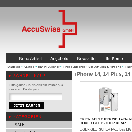
Neue Artikel
Angebote
Newsletter
Ihr Konto
Startseite
»
Katalog
»
Handy Zubehör
»
iPhone Zubehör
»
Schutzhüllen für iPhone
»
iPhon
iPhone 14, 14 Plus, 14
SCHNELLKAUF
Bitte geben Sie die Artikelnummer aus
unserem Katalog ein.
KATEGORIEN
EIGER APPLE IPHONE 14 HAR
COVER GLETSCHER KLAR
SALE
EIGER GLETSCHER FALL Das EI