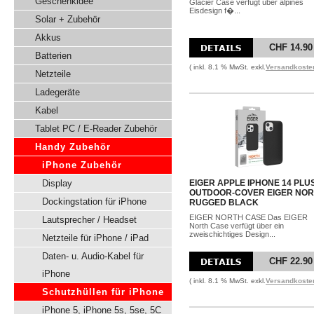
Geschenkidee
Glacier Case verfügt über alpines
Eisdesign f�...
Solar + Zubehör
Akkus
CHF 14.90
Batterien
( inkl. 8.1 % MwSt. exkl.
Versandkoste
Netzteile
Ladegeräte
Kabel
Tablet PC / E-Reader Zubehör
Handy Zubehör
iPhone Zubehör
Display
EIGER APPLE IPHONE 14 PLU
OUTDOOR-COVER EIGER NO
Dockingstation für iPhone
RUGGED BLACK
EIGER NORTH CASE Das EIGER
Lautsprecher / Headset
North Case verfügt über ein
zweischichtiges Design...
Netzteile für iPhone / iPad
Daten- u. Audio-Kabel für
CHF 22.90
iPhone
( inkl. 8.1 % MwSt. exkl.
Versandkoste
Schutzhüllen für iPhone
iPhone 5, iPhone 5s, 5se, 5C