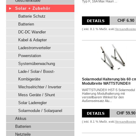
Geschenkidee
Typ F, 16A Max Hauri ...
Solar + Zubehör
Batterie Schutz
CHF 6.90
Batterien
( inkl. 8.1 % MwSt. exkl.
Versandkoste
DC-DC Wandler
Kabel & Adapter
Ladestromverteiler
Powerstation
Systemüberwachung
Lade-/ Solar-/ Boost-
Kombigeräte
Solarmodul Halterung bis 60 c
Modulbreite WATTSTUNDE®
Wechselrichter / Inverter
WATTSTUNDE® HST-5 Solarmodul
Halterung Modulhalterung mit
Mess Geräte / Shunt
verstellbarem Winkel für den
Außenseinsatz Alu...
Solar Laderegler
Solarmodule / Solarpanel
CHF 59.90
Akkus
( inkl. 8.1 % MwSt. exkl.
Versandkoste
Batterien
Netzteile