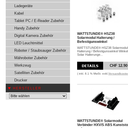
Ladegeräte
Kabel
Tablet PC / E-Reader Zubehör
Handy Zubehör
WATTSTUNDE® HSZ38
Digital Kamera Zubehör
Solarmodul Halterung /
Befestigunswinkel
LED Leuchtmittel
WATTSTUNDE® HSZ38 Solarmodul
Roboter / Staubsauger Zubehör
Halterung / Befestigunswinkel Winkel
Solar Halterunge...
Mähroboter Zubehör
Werkzeug
CHF 12.90
Satelliten Zubehör
( inkl. 8.1 % MwSt. exkl.
Versandkoste
Drucker
HERSTELLER
WATTSTUNDE® Solarmodul
Verbinder HXV/S ABS Kunststo