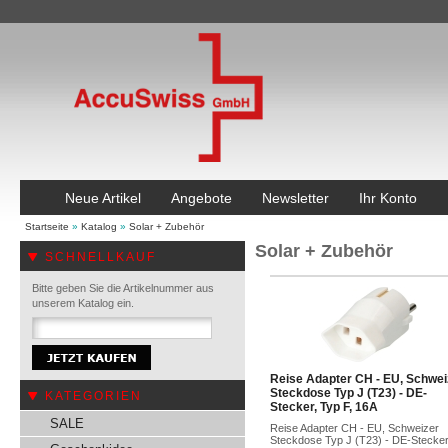
Neue Artikel
Angebote
Newsletter
Ihr Konto
Startseite
»
Katalog
»
Solar + Zubehör
Solar + Zubehör
SCHNELLKAUF
Bitte geben Sie die Artikelnummer aus
unserem Katalog ein.
Reise Adapter CH - EU, Schwei
Steckdose Typ J (T23) - DE-
KATEGORIEN
Stecker, Typ F, 16A
SALE
Reise Adapter CH - EU, Schweizer
Steckdose Typ J (T23) - DE-Stecker