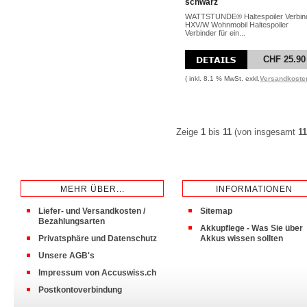
schwarz
WATTSTUNDE® Haltespoiler Verbin
HXV/W Wohnmobil Haltespoiler
Verbinder für ein...
CHF 25.90
( inkl. 8.1 % MwSt. exkl.
Versandkoste
Zeige
1
bis
11
(von insgesamt
11
MEHR ÜBER...
INFORMATIONEN
Liefer- und Versandkosten /
Sitemap
Bezahlungsarten
Akkupflege - Was Sie über
Privatsphäre und Datenschutz
Akkus wissen sollten
Unsere AGB's
Impressum von Accuswiss.ch
Postkontoverbindung