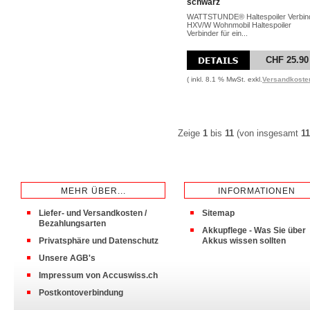
schwarz
WATTSTUNDE® Haltespoiler Verbin
HXV/W Wohnmobil Haltespoiler
Verbinder für ein...
CHF 25.90
( inkl. 8.1 % MwSt. exkl.
Versandkoste
Zeige
1
bis
11
(von insgesamt
11
MEHR ÜBER...
INFORMATIONEN
Liefer- und Versandkosten /
Sitemap
Bezahlungsarten
Akkupflege - Was Sie über
Privatsphäre und Datenschutz
Akkus wissen sollten
Unsere AGB's
Impressum von Accuswiss.ch
Postkontoverbindung