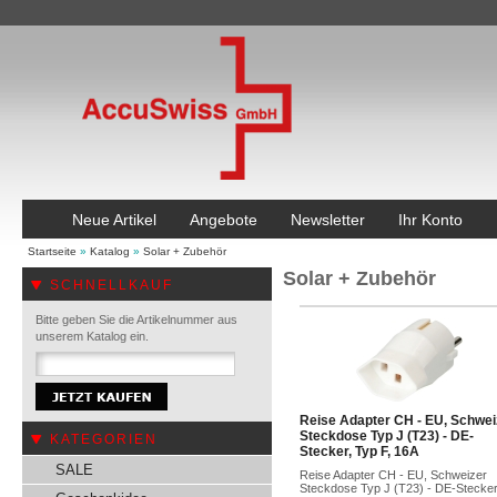
Neue Artikel
Angebote
Newsletter
Ihr Konto
Startseite
»
Katalog
»
Solar + Zubehör
Solar + Zubehör
SCHNELLKAUF
Bitte geben Sie die Artikelnummer aus
unserem Katalog ein.
Reise Adapter CH - EU, Schwei
Steckdose Typ J (T23) - DE-
KATEGORIEN
Stecker, Typ F, 16A
SALE
Reise Adapter CH - EU, Schweizer
Steckdose Typ J (T23) - DE-Stecker