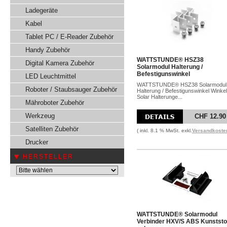
Ladegeräte
Kabel
Tablet PC / E-Reader Zubehör
Handy Zubehör
WATTSTUNDE® HSZ38
Digital Kamera Zubehör
Solarmodul Halterung /
Befestigunswinkel
LED Leuchtmittel
WATTSTUNDE® HSZ38 Solarmodul
Roboter / Staubsauger Zubehör
Halterung / Befestigunswinkel Winkel
Solar Halterunge...
Mähroboter Zubehör
Werkzeug
CHF 12.90
Satelliten Zubehör
( inkl. 8.1 % MwSt. exkl.
Versandkoste
Drucker
HERSTELLER
WATTSTUNDE® Solarmodul
Verbinder HXV/S ABS Kunststo