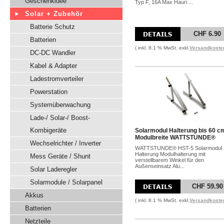
Geschenkidee
Typ F, 16A Max Hauri ...
Solar + Zubehör
Batterie Schutz
CHF 6.90
Batterien
( inkl. 8.1 % MwSt. exkl.
Versandkoste
DC-DC Wandler
Kabel & Adapter
Ladestromverteiler
Powerstation
Systemüberwachung
Lade-/ Solar-/ Boost-
Kombigeräte
Solarmodul Halterung bis 60 c
Modulbreite WATTSTUNDE®
Wechselrichter / Inverter
WATTSTUNDE® HST-5 Solarmodul
Halterung Modulhalterung mit
Mess Geräte / Shunt
verstellbarem Winkel für den
Außenseinsatz Alu...
Solar Laderegler
Solarmodule / Solarpanel
CHF 59.90
Akkus
( inkl. 8.1 % MwSt. exkl.
Versandkoste
Batterien
Netzteile