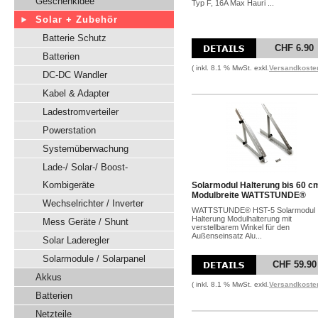
Geschenkidee
Typ F, 16A Max Hauri ...
Solar + Zubehör
Batterie Schutz
CHF 6.90
Batterien
( inkl. 8.1 % MwSt. exkl.
Versandkoste
DC-DC Wandler
Kabel & Adapter
Ladestromverteiler
Powerstation
Systemüberwachung
Lade-/ Solar-/ Boost-
Kombigeräte
Solarmodul Halterung bis 60 c
Modulbreite WATTSTUNDE®
Wechselrichter / Inverter
WATTSTUNDE® HST-5 Solarmodul
Halterung Modulhalterung mit
Mess Geräte / Shunt
verstellbarem Winkel für den
Außenseinsatz Alu...
Solar Laderegler
Solarmodule / Solarpanel
CHF 59.90
Akkus
( inkl. 8.1 % MwSt. exkl.
Versandkoste
Batterien
Netzteile