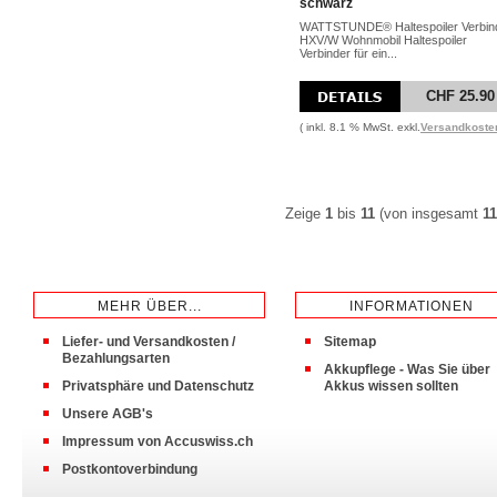
schwarz
WATTSTUNDE® Haltespoiler Verbin
HXV/W Wohnmobil Haltespoiler
Verbinder für ein...
CHF 25.90
( inkl. 8.1 % MwSt. exkl.
Versandkoste
Zeige
1
bis
11
(von insgesamt
11
MEHR ÜBER...
INFORMATIONEN
Liefer- und Versandkosten /
Sitemap
Bezahlungsarten
Akkupflege - Was Sie über
Privatsphäre und Datenschutz
Akkus wissen sollten
Unsere AGB's
Impressum von Accuswiss.ch
Postkontoverbindung