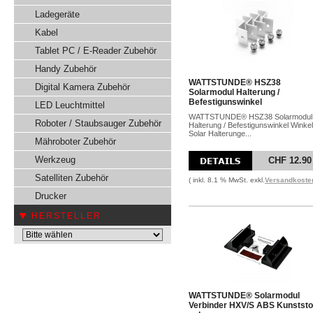
Ladegeräte
Kabel
Tablet PC / E-Reader Zubehör
Handy Zubehör
WATTSTUNDE® HSZ38
Digital Kamera Zubehör
Solarmodul Halterung /
Befestigunswinkel
LED Leuchtmittel
WATTSTUNDE® HSZ38 Solarmodul
Roboter / Staubsauger Zubehör
Halterung / Befestigunswinkel Winkel
Solar Halterunge...
Mähroboter Zubehör
Werkzeug
CHF 12.90
Satelliten Zubehör
( inkl. 8.1 % MwSt. exkl.
Versandkoste
Drucker
HERSTELLER
WATTSTUNDE® Solarmodul
Verbinder HXV/S ABS Kunststo