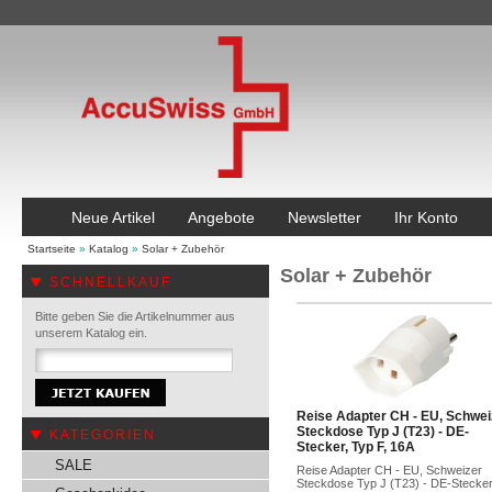
Neue Artikel
Angebote
Newsletter
Ihr Konto
Startseite
»
Katalog
»
Solar + Zubehör
Solar + Zubehör
SCHNELLKAUF
Bitte geben Sie die Artikelnummer aus
unserem Katalog ein.
Reise Adapter CH - EU, Schwei
Steckdose Typ J (T23) - DE-
KATEGORIEN
Stecker, Typ F, 16A
SALE
Reise Adapter CH - EU, Schweizer
Steckdose Typ J (T23) - DE-Stecker