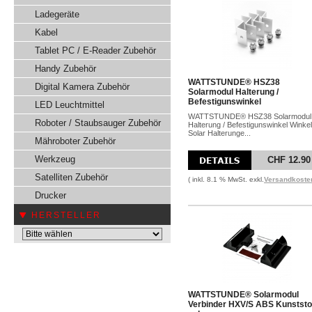
Ladegeräte
Kabel
Tablet PC / E-Reader Zubehör
Handy Zubehör
WATTSTUNDE® HSZ38
Digital Kamera Zubehör
Solarmodul Halterung /
Befestigunswinkel
LED Leuchtmittel
WATTSTUNDE® HSZ38 Solarmodul
Roboter / Staubsauger Zubehör
Halterung / Befestigunswinkel Winkel
Solar Halterunge...
Mähroboter Zubehör
Werkzeug
CHF 12.90
Satelliten Zubehör
( inkl. 8.1 % MwSt. exkl.
Versandkoste
Drucker
HERSTELLER
WATTSTUNDE® Solarmodul
Verbinder HXV/S ABS Kunststo