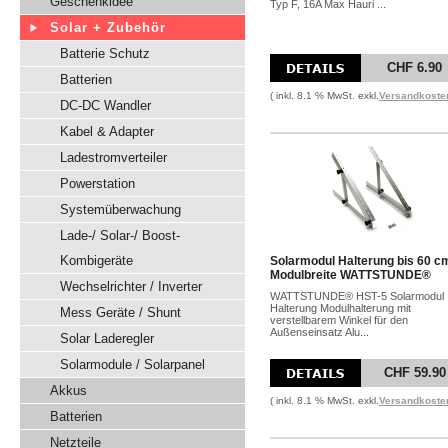
Geschenkidee
Typ F, 16A Max Hauri ...
Solar + Zubehör
Batterie Schutz
CHF 6.90
Batterien
( inkl. 8.1 % MwSt. exkl.
Versandkoste
DC-DC Wandler
Kabel & Adapter
Ladestromverteiler
Powerstation
Systemüberwachung
Lade-/ Solar-/ Boost-
Kombigeräte
Solarmodul Halterung bis 60 c
Modulbreite WATTSTUNDE®
Wechselrichter / Inverter
WATTSTUNDE® HST-5 Solarmodul
Halterung Modulhalterung mit
Mess Geräte / Shunt
verstellbarem Winkel für den
Außenseinsatz Alu...
Solar Laderegler
Solarmodule / Solarpanel
CHF 59.90
Akkus
( inkl. 8.1 % MwSt. exkl.
Versandkoste
Batterien
Netzteile