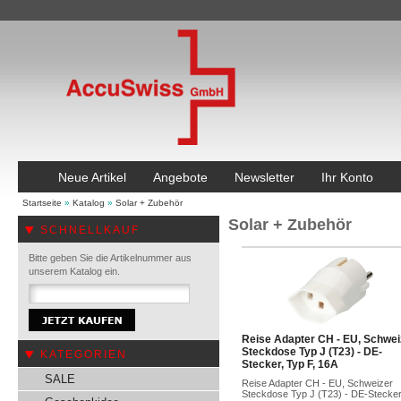
Neue Artikel
Angebote
Newsletter
Ihr Konto
Startseite
»
Katalog
»
Solar + Zubehör
Solar + Zubehör
SCHNELLKAUF
Bitte geben Sie die Artikelnummer aus
unserem Katalog ein.
Reise Adapter CH - EU, Schwei
Steckdose Typ J (T23) - DE-
KATEGORIEN
Stecker, Typ F, 16A
SALE
Reise Adapter CH - EU, Schweizer
Steckdose Typ J (T23) - DE-Stecker