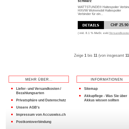
schwarz
WATTSTUNDE® Haltespoiler Verbin
HXV/W Wohnmobil Haltespoiler
Verbinder für ein...
CHF 25.90
( inkl. 8.1 % MwSt. exkl.
Versandkoste
Zeige
1
bis
11
(von insgesamt
11
MEHR ÜBER...
INFORMATIONEN
Liefer- und Versandkosten /
Sitemap
Bezahlungsarten
Akkupflege - Was Sie über
Privatsphäre und Datenschutz
Akkus wissen sollten
Unsere AGB's
Impressum von Accuswiss.ch
Postkontoverbindung