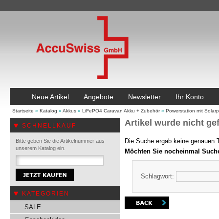
Neue Artikel
Angebote
Newsletter
Ihr Konto
Startseite
»
Katalog
»
Akkus
»
LiFePO4 Caravan Akku + Zubehör
»
Powerstation mit Solar
Artikel wurde nicht ge
SCHNELLKAUF
Die Suche ergab keine genauen Tr
Bitte geben Sie die Artikelnummer aus
unserem Katalog ein.
Möchten Sie nocheinmal Such
Schlagwort:
KATEGORIEN
SALE