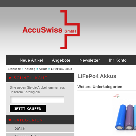
Neue Artikel
Angebote
Newsletter
Ihr Konto
Startseite
»
Katalog
»
Akkus
»
LiFePo4 Akkus
LiFePo4 Akkus
SCHNELLKAUF
Weitere Unterkategorien:
Bitte geben Sie die Artikelnummer aus
unserem Katalog ein.
KATEGORIEN
SALE