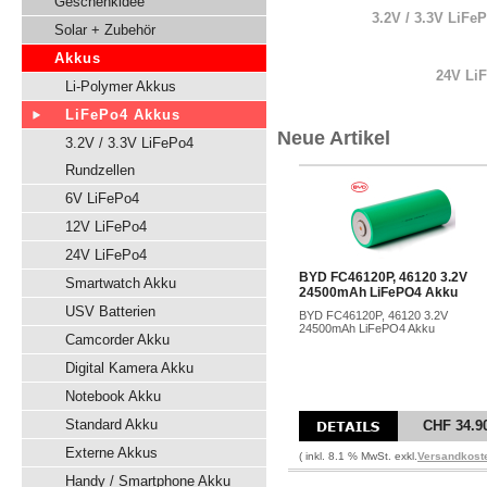
Geschenkidee
3.2V / 3.3V LiFe
Solar + Zubehör
Akkus
24V Li
Li-Polymer Akkus
LiFePo4 Akkus
Neue Artikel
3.2V / 3.3V LiFePo4
Rundzellen
6V LiFePo4
12V LiFePo4
24V LiFePo4
BYD FC46120P, 46120 3.2V
Smartwatch Akku
24500mAh LiFePO4 Akku
USV Batterien
BYD FC46120P, 46120 3.2V
24500mAh LiFePO4 Akku
Camcorder Akku
Digital Kamera Akku
Notebook Akku
Standard Akku
CHF 34.9
Externe Akkus
( inkl. 8.1 % MwSt. exkl.
Versandkost
Handy / Smartphone Akku