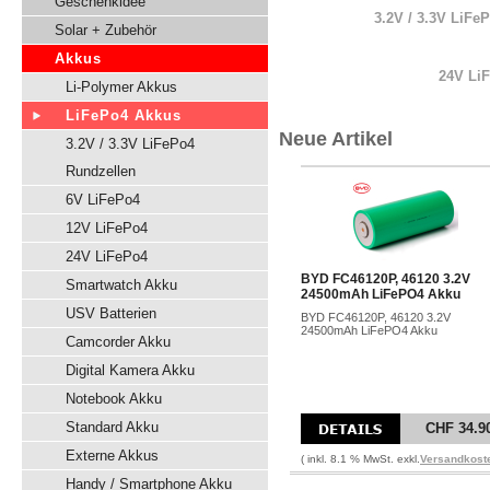
Geschenkidee
3.2V / 3.3V LiFe
Solar + Zubehör
Akkus
24V Li
Li-Polymer Akkus
LiFePo4 Akkus
Neue Artikel
3.2V / 3.3V LiFePo4
Rundzellen
6V LiFePo4
12V LiFePo4
24V LiFePo4
BYD FC46120P, 46120 3.2V
Smartwatch Akku
24500mAh LiFePO4 Akku
USV Batterien
BYD FC46120P, 46120 3.2V
24500mAh LiFePO4 Akku
Camcorder Akku
Digital Kamera Akku
Notebook Akku
Standard Akku
CHF 34.9
Externe Akkus
( inkl. 8.1 % MwSt. exkl.
Versandkost
Handy / Smartphone Akku