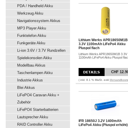
PDA / Handheld Akku
Werkzeug Akku
Navigationssystem Akkus
MP3 Player Akku
Funktelefon Akku
Lithium Werks APR18650M1B
Funkgeräte Akku
3.3V 1100mAh LiFePo4 Akku
Pluspol flach
Li-ion 3.6V / 3.7V Rundzellen
Lithium Werks APR18650M1B 3.3V
Spielekonsolen Akku
1100mAh LiFePo4 Akku Pluspol fla
Modellbau Akkus
CHF 12.9
Taschenlampen Akku
Industrie Akkus
( inkl. 8.1 % MwSt. exkl.
Versandkost
Blei Akkus
LiFePO4 Caravan Akku +
Zubehör
LiFePO4 Starterbatterien
Lautsprecher Akku
IFR 18650J 3.2V 1400mAh
RAID Controller Akku
LiFePo4 Akku (Pluspol erhöht)