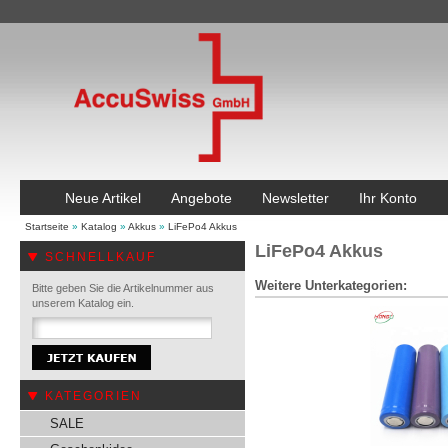
Neue Artikel
Angebote
Newsletter
Ihr Konto
Startseite
»
Katalog
»
Akkus
»
LiFePo4 Akkus
LiFePo4 Akkus
SCHNELLKAUF
Weitere Unterkategorien:
Bitte geben Sie die Artikelnummer aus
unserem Katalog ein.
KATEGORIEN
SALE