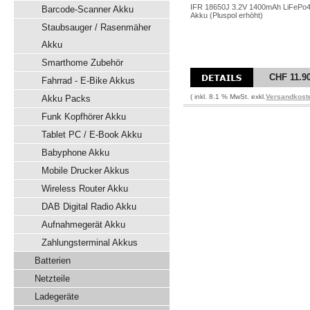
IFR 18650J 3.2V 1400mAh LiFePo
Barcode-Scanner Akku
Akku (Pluspol erhöht)
Staubsauger / Rasenmäher
Akku
Smarthome Zubehör
CHF 11.9
Fahrrad - E-Bike Akkus
( inkl. 8.1 % MwSt. exkl.
Versandkost
Akku Packs
Funk Kopfhörer Akku
Tablet PC / E-Book Akku
Babyphone Akku
Mobile Drucker Akkus
Wireless Router Akku
DAB Digital Radio Akku
Aufnahmegerät Akku
Zahlungsterminal Akkus
Batterien
Netzteile
Ladegeräte