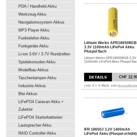
PDA / Handheld Akku
Werkzeug Akku
Navigationssystem Akkus
MP3 Player Akku
Funktelefon Akku
Lithium Werks APR18650M1B
Funkgeräte Akku
3.3V 1100mAh LiFePo4 Akku
Pluspol flach
Li-ion 3.6V / 3.7V Rundzellen
Lithium Werks APR18650M1B 3.3V
Spielekonsolen Akku
1100mAh LiFePo4 Akku Pluspol fla
Modellbau Akkus
CHF 12.9
Taschenlampen Akku
Industrie Akkus
( inkl. 8.1 % MwSt. exkl.
Versandkost
Blei Akkus
LiFePO4 Caravan Akku +
Zubehör
LiFePO4 Starterbatterien
Lautsprecher Akku
IFR 18650J 3.2V 1400mAh
RAID Controller Akku
LiFePo4 Akku (Pluspol erhöht)