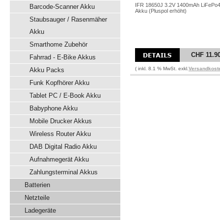
IFR 18650J 3.2V 1400mAh LiFePo
Barcode-Scanner Akku
Akku (Pluspol erhöht)
Staubsauger / Rasenmäher
Akku
Smarthome Zubehör
CHF 11.9
Fahrrad - E-Bike Akkus
( inkl. 8.1 % MwSt. exkl.
Versandkost
Akku Packs
Funk Kopfhörer Akku
Tablet PC / E-Book Akku
Babyphone Akku
Mobile Drucker Akkus
Wireless Router Akku
DAB Digital Radio Akku
Aufnahmegerät Akku
Zahlungsterminal Akkus
Batterien
Netzteile
Ladegeräte