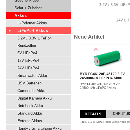
Geschenkidee
3.2V / 3.3V LiFe
Solar + Zubehör
Akkus
24V Li
Li-Polymer Akkus
LiFePo4 Akkus
Neue Artikel
3.2V / 3.3V LiFePo4
Rundzellen
6V LiFePo4
12V LiFePo4
24V LiFePo4
BYD FC46120P, 46120 3.2V
Smartwatch Akku
24500mAh LiFePO4 Akku
USV Batterien
BYD FC46120P, 46120 3.2V
24500mAh LiFePO4 Akku
Camcorder Akku
Digital Kamera Akku
Notebook Akku
Standard Akku
CHF 34.9
Externe Akkus
( inkl. 8.1 % MwSt. exkl.
Versandkost
Handy / Smartphone Akku