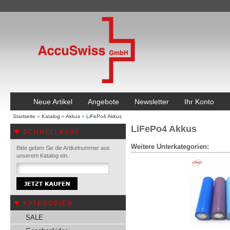
Neue Artikel
Angebote
Newsletter
Ihr Konto
Startseite
»
Katalog
»
Akkus
»
LiFePo4 Akkus
LiFePo4 Akkus
SCHNELLKAUF
Weitere Unterkategorien:
Bitte geben Sie die Artikelnummer aus
unserem Katalog ein.
KATEGORIEN
SALE