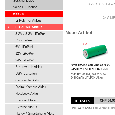
Geschenkidee
3.2V / 3.3V LiFe
Solar + Zubehör
Akkus
24V Li
Li-Polymer Akkus
LiFePo4 Akkus
Neue Artikel
3.2V / 3.3V LiFePo4
Rundzellen
6V LiFePo4
12V LiFePo4
24V LiFePo4
BYD FC46120P, 46120 3.2V
Smartwatch Akku
24500mAh LiFePO4 Akku
USV Batterien
BYD FC46120P, 46120 3.2V
24500mAh LiFePO4 Akku
Camcorder Akku
Digital Kamera Akku
Notebook Akku
Standard Akku
CHF 34.9
Externe Akkus
( inkl. 8.1 % MwSt. exkl.
Versandkost
Handy / Smartphone Akku