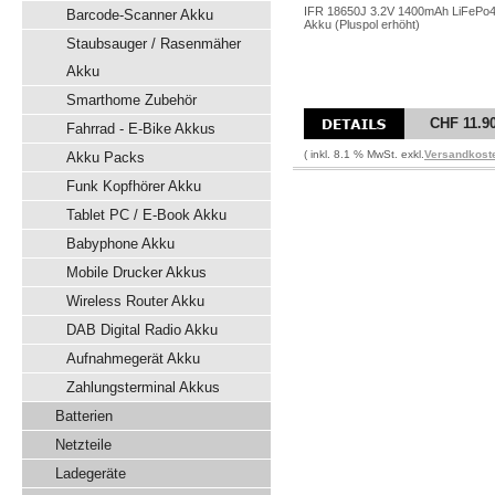
IFR 18650J 3.2V 1400mAh LiFePo
Barcode-Scanner Akku
Akku (Pluspol erhöht)
Staubsauger / Rasenmäher
Akku
Smarthome Zubehör
CHF 11.9
Fahrrad - E-Bike Akkus
( inkl. 8.1 % MwSt. exkl.
Versandkost
Akku Packs
Funk Kopfhörer Akku
Tablet PC / E-Book Akku
Babyphone Akku
Mobile Drucker Akkus
Wireless Router Akku
DAB Digital Radio Akku
Aufnahmegerät Akku
Zahlungsterminal Akkus
Batterien
Netzteile
Ladegeräte