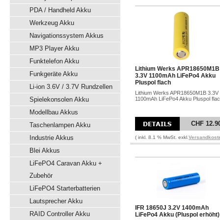
PDA / Handheld Akku
Werkzeug Akku
Navigationssystem Akkus
MP3 Player Akku
Funktelefon Akku
Lithium Werks APR18650M1B
Funkgeräte Akku
3.3V 1100mAh LiFePo4 Akku
Pluspol flach
Li-ion 3.6V / 3.7V Rundzellen
Lithium Werks APR18650M1B 3.3V
Spielekonsolen Akku
1100mAh LiFePo4 Akku Pluspol fla
Modellbau Akkus
CHF 12.9
Taschenlampen Akku
Industrie Akkus
( inkl. 8.1 % MwSt. exkl.
Versandkost
Blei Akkus
LiFePO4 Caravan Akku +
Zubehör
LiFePO4 Starterbatterien
Lautsprecher Akku
IFR 18650J 3.2V 1400mAh
RAID Controller Akku
LiFePo4 Akku (Pluspol erhöht)