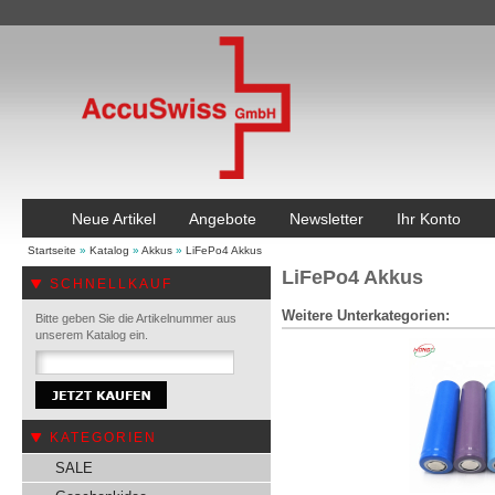
Neue Artikel
Angebote
Newsletter
Ihr Konto
Startseite
»
Katalog
»
Akkus
»
LiFePo4 Akkus
LiFePo4 Akkus
SCHNELLKAUF
Weitere Unterkategorien:
Bitte geben Sie die Artikelnummer aus
unserem Katalog ein.
KATEGORIEN
SALE