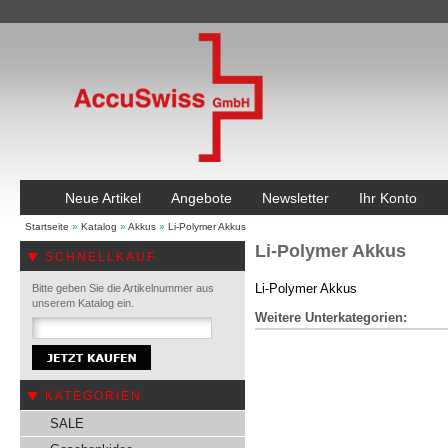
Neue Artikel
Angebote
Newsletter
Ihr Konto
Startseite
»
Katalog
»
Akkus
»
Li-Polymer Akkus
Li-Polymer Akkus
SCHNELLKAUF
Li-Polymer Akkus
Bitte geben Sie die Artikelnummer aus
unserem Katalog ein.
Weitere Unterkategorien:
KATEGORIEN
SALE