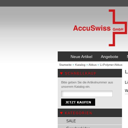
Neue Artikel
Angebote
Startseite
»
Katalog
»
Akkus
»
Li-Polymer Akkus
L
SCHNELLKAUF
L
Bitte geben Sie die Artikelnummer aus
unserem Katalog ein.
W
KATEGORIEN
SALE