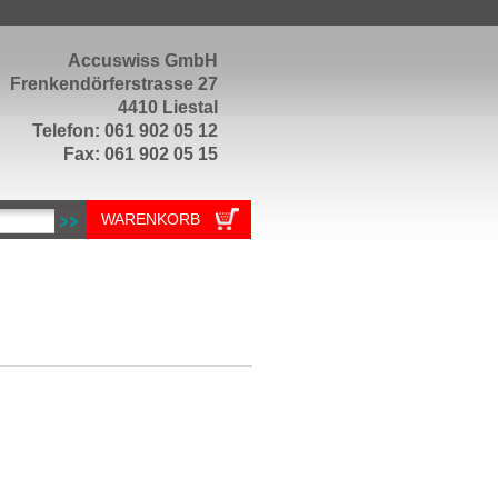
Accuswiss GmbH
Frenkendörferstrasse 27
4410 Liestal
Telefon: 061 902 05 12
Fax: 061 902 05 15
WARENKORB