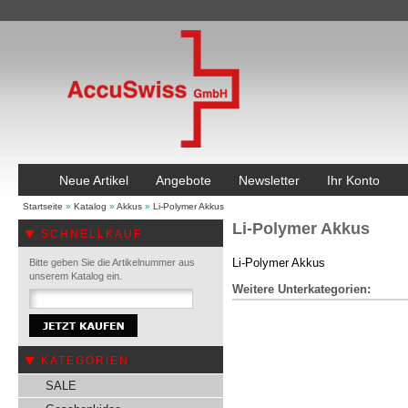
Neue Artikel
Angebote
Newsletter
Ihr Konto
Startseite
»
Katalog
»
Akkus
»
Li-Polymer Akkus
Li-Polymer Akkus
SCHNELLKAUF
Li-Polymer Akkus
Bitte geben Sie die Artikelnummer aus
unserem Katalog ein.
Weitere Unterkategorien:
KATEGORIEN
SALE