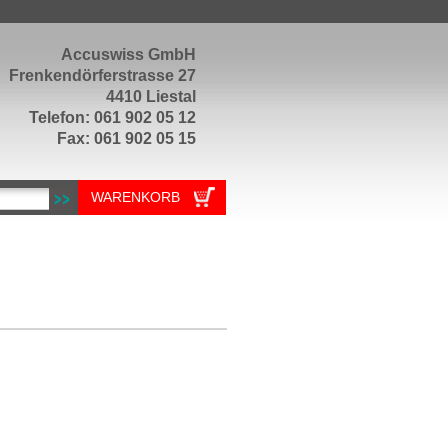
Accuswiss GmbH
Frenkendörferstrasse 27
4410 Liestal
Telefon: 061 902 05 12
Fax: 061 902 05 15
WARENKORB