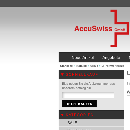
Neue Artikel
Angebote
Startseite
»
Katalog
»
Akkus
»
Li-Polymer Akkus
L
SCHNELLKAUF
L
Bitte geben Sie die Artikelnummer aus
unserem Katalog ein.
W
KATEGORIEN
SALE