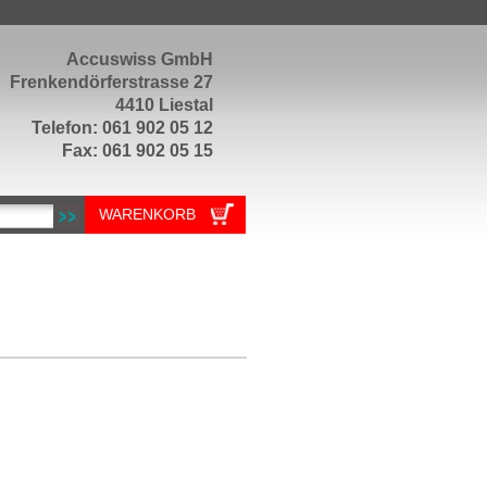
Accuswiss GmbH
Frenkendörferstrasse 27
4410 Liestal
Telefon: 061 902 05 12
Fax: 061 902 05 15
WARENKORB