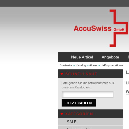
Neue Artikel
Angebote
Startseite
»
Katalog
»
Akkus
»
Li-Polymer Akkus
L
SCHNELLKAUF
L
Bitte geben Sie die Artikelnummer aus
unserem Katalog ein.
W
KATEGORIEN
SALE