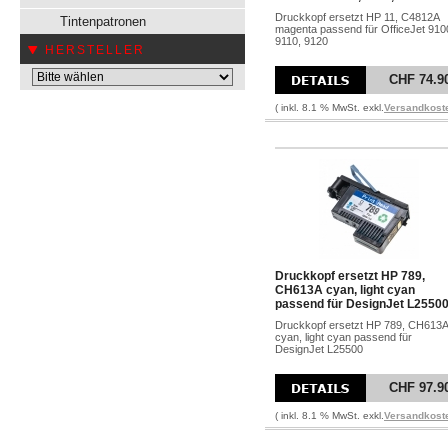
Druckkopf ersetzt HP 11, C4812A
Tintenpatronen
magenta passend für OfficeJet 910
9110, 9120
HERSTELLER
CHF 74.9
( inkl. 8.1 % MwSt. exkl.
Versandkost
Druckkopf ersetzt HP 789,
CH613A cyan, light cyan
passend für DesignJet L2550
Druckkopf ersetzt HP 789, CH613A
cyan, light cyan passend für
DesignJet L25500
CHF 97.9
( inkl. 8.1 % MwSt. exkl.
Versandkost