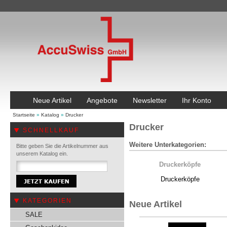
Neue Artikel
Angebote
Newsletter
Ihr Konto
Startseite
»
Katalog
»
Drucker
Drucker
SCHNELLKAUF
Weitere Unterkategorien:
Bitte geben Sie die Artikelnummer aus
unserem Katalog ein.
Druckerköpfe
Druckerköpfe
KATEGORIEN
Neue Artikel
SALE