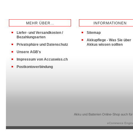
MEHR ÜBER...
INFORMATIONEN
Liefer- und Versandkosten /
Sitemap
Bezahlungsarten
Akkupflege - Was Sie über
Privatsphäre und Datenschutz
Akkus wissen sollten
Unsere AGB's
Impressum von Accuswiss.ch
Postkontoverbindung
Akku und Batterien Online-Shop auch für
eCommerce Engin