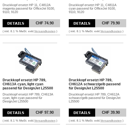
Druckkopf ersetzt HP 11, C4812A
Druckkopf ersetzt HP 11, C4811A
magenta passend für OfficeJet 9100,
cyan passend für OfficeJet 9100,
9110, 9120
9110, 9120
CHF 74.90
CHF 79.90
( inkl. 8.1 % MwSt. exkl.
Versandkosten
)
( inkl. 8.1 % MwSt. exkl.
Versandkosten
)
Druckkopf ersetzt HP 789,
Druckkopf ersetzt HP 789,
CH613A cyan, light cyan
CH612A schwarz/gelb passend
passend für DesignJet L25500
für DesignJet L25500
Druckkopf ersetzt HP 789, CH613A
Druckkopf ersetzt HP 789, CH612A
cyan, light cyan passend für
schwarz/gelb passend für DesignJet
DesignJet L25500
L25500
CHF 97.90
CHF 39.90
( inkl. 8.1 % MwSt. exkl.
Versandkosten
)
( inkl. 8.1 % MwSt. exkl.
Versandkosten
)