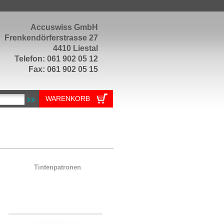
Accuswiss GmbH
Frenkendörferstrasse 27
4410 Liestal
Telefon: 061 902 05 12
Fax: 061 902 05 15
WARENKORB
Tintenpatronen