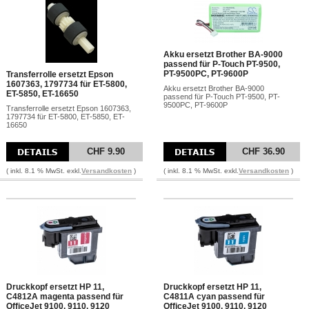
Akku ersetzt Brother BA-9000
passend für P-Touch PT-9500,
PT-9500PC, PT-9600P
Transferrolle ersetzt Epson
1607363, 1797734 für ET-5800,
Akku ersetzt Brother BA-9000
ET-5850, ET-16650
passend für P-Touch PT-9500, PT-
9500PC, PT-9600P
Transferrolle ersetzt Epson 1607363,
1797734 für ET-5800, ET-5850, ET-
16650
CHF 9.90
CHF 36.90
( inkl. 8.1 % MwSt. exkl.
Versandkosten
)
( inkl. 8.1 % MwSt. exkl.
Versandkosten
)
Druckkopf ersetzt HP 11,
Druckkopf ersetzt HP 11,
C4812A magenta passend für
C4811A cyan passend für
OfficeJet 9100, 9110, 9120
OfficeJet 9100, 9110, 9120