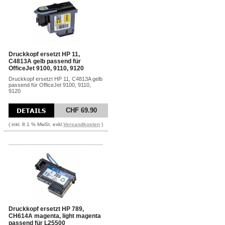
Druckkopf ersetzt HP 11,
C4813A gelb passend für
OfficeJet 9100, 9110, 9120
Druckkopf ersetzt HP 11, C4813A gelb
passend für OfficeJet 9100, 9110,
9120
CHF 69.90
( inkl. 8.1 % MwSt. exkl.
Versandkosten
)
Druckkopf ersetzt HP 789,
CH614A magenta, light magenta
passend für L25500