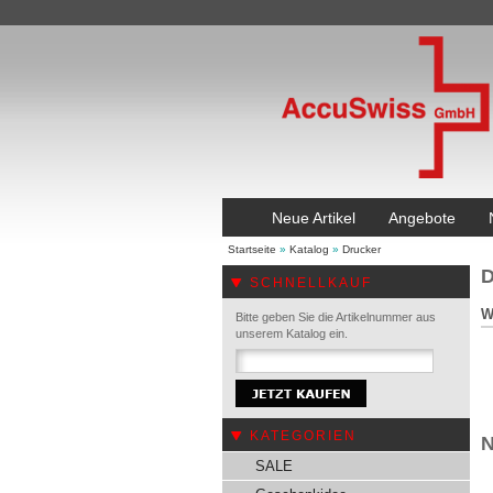
Neue Artikel
Angebote
Startseite
»
Katalog
»
Drucker
D
SCHNELLKAUF
W
Bitte geben Sie die Artikelnummer aus
unserem Katalog ein.
KATEGORIEN
N
SALE