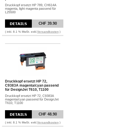
Druckkopf ersetzt HP 789, CH614A
magenta, light magenta passend für
L25500
CHF 39.90
( inkl. 8.1 % MwSt. exkl.
Versandkosten
)
Druckkopf ersetzt HP 72,
C9383A magenta/cyan passend
für DesignJet T610, T1100
Druckkopf ersetzt HP 72, C9383A
magenta/cyan passend für DesignJet
T610, T1100
CHF 48.90
( inkl. 8.1 % MwSt. exkl.
Versandkosten
)