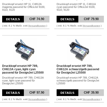
Druckkopf ersetzt HP 11, C4812A
Druckkopf ersetzt HP 11, C4811A
magenta passend für OfficeJet 9100,
cyan passend für OfficeJet 9100,
9110, 9120
9110, 9120
CHF 74.90
CHF 79.90
( inkl. 8.1 % MwSt. exkl.
Versandkosten
)
( inkl. 8.1 % MwSt. exkl.
Versandkosten
)
Druckkopf ersetzt HP 789,
Druckkopf ersetzt HP 789,
CH613A cyan, light cyan
CH612A schwarz/gelb passend
passend für DesignJet L25500
für DesignJet L25500
Druckkopf ersetzt HP 789, CH613A
Druckkopf ersetzt HP 789, CH612A
cyan, light cyan passend für
schwarz/gelb passend für DesignJet
DesignJet L25500
L25500
CHF 97.90
CHF 39.90
( inkl. 8.1 % MwSt. exkl.
Versandkosten
)
( inkl. 8.1 % MwSt. exkl.
Versandkosten
)