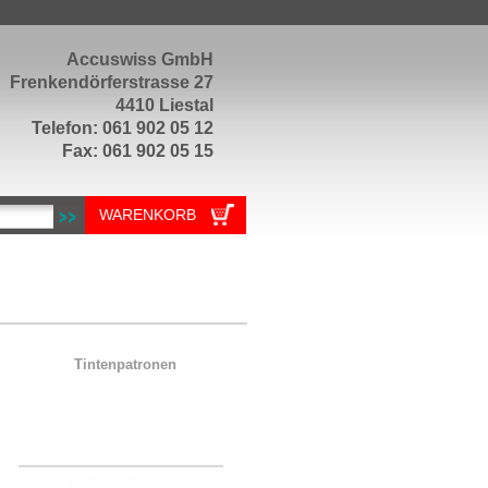
Accuswiss GmbH
Frenkendörferstrasse 27
4410 Liestal
Telefon: 061 902 05 12
Fax: 061 902 05 15
WARENKORB
Tintenpatronen