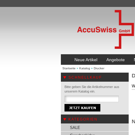
Neue Artikel
Angebote
Startseite
»
Katalog
»
Drucker
D
SCHNELLKAUF
W
Bitte geben Sie die Artikelnummer aus
unserem Katalog ein.
KATEGORIEN
N
SALE