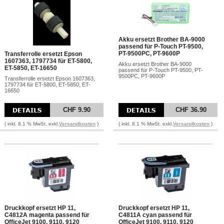
Akku ersetzt Brother BA-9000
passend für P-Touch PT-9500,
PT-9500PC, PT-9600P
Transferrolle ersetzt Epson
1607363, 1797734 für ET-5800,
Akku ersetzt Brother BA-9000
ET-5850, ET-16650
passend für P-Touch PT-9500, PT-
9500PC, PT-9600P
Transferrolle ersetzt Epson 1607363,
1797734 für ET-5800, ET-5850, ET-
16650
CHF 9.90
CHF 36.90
( inkl. 8.1 % MwSt. exkl.
Versandkosten
)
( inkl. 8.1 % MwSt. exkl.
Versandkosten
)
Druckkopf ersetzt HP 11,
Druckkopf ersetzt HP 11,
C4812A magenta passend für
C4811A cyan passend für
OfficeJet 9100, 9110, 9120
OfficeJet 9100, 9110, 9120