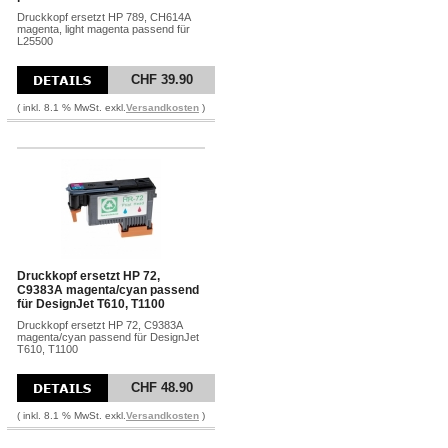
Druckkopf ersetzt HP 789, CH614A
magenta, light magenta passend für
L25500
CHF 39.90
( inkl. 8.1 % MwSt. exkl.
Versandkosten
)
Druckkopf ersetzt HP 72,
C9383A magenta/cyan passend
für DesignJet T610, T1100
Druckkopf ersetzt HP 72, C9383A
magenta/cyan passend für DesignJet
T610, T1100
CHF 48.90
( inkl. 8.1 % MwSt. exkl.
Versandkosten
)