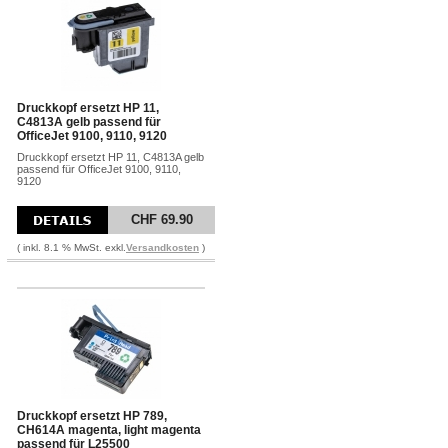
Druckkopf ersetzt HP 11,
C4813A gelb passend für
OfficeJet 9100, 9110, 9120
Druckkopf ersetzt HP 11, C4813A gelb
passend für OfficeJet 9100, 9110,
9120
CHF 69.90
( inkl. 8.1 % MwSt. exkl.
Versandkosten
)
Druckkopf ersetzt HP 789,
CH614A magenta, light magenta
passend für L25500