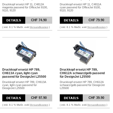
Druckkopf ersetzt HP 11, C4812A
Druckkopf ersetzt HP 11, C4811A
magenta passend für OfficeJet 9100,
cyan passend für OfficeJet 9100,
9110, 9120
9110, 9120
CHF 74.90
CHF 79.90
( inkl. 8.1 % MwSt. exkl.
Versandkosten
)
( inkl. 8.1 % MwSt. exkl.
Versandkosten
)
Druckkopf ersetzt HP 789,
Druckkopf ersetzt HP 789,
CH613A cyan, light cyan
CH612A schwarz/gelb passend
passend für DesignJet L25500
für DesignJet L25500
Druckkopf ersetzt HP 789, CH613A
Druckkopf ersetzt HP 789, CH612A
cyan, light cyan passend für
schwarz/gelb passend für DesignJet
DesignJet L25500
L25500
CHF 97.90
CHF 39.90
( inkl. 8.1 % MwSt. exkl.
Versandkosten
)
( inkl. 8.1 % MwSt. exkl.
Versandkosten
)