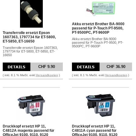
Akku ersetzt Brother BA-9000
passend für P-Touch PT-9500,
PT-9500PC, PT-9600P
Transferrolle ersetzt Epson
1607363, 1797734 für ET-5800,
Akku ersetzt Brother BA-9000
ET-5850, ET-16650
passend für P-Touch PT-9500, PT-
9500PC, PT-9600P
Transferrolle ersetzt Epson 1607363,
1797734 für ET-5800, ET-5850, ET-
16650
CHF 9.90
CHF 36.90
( inkl. 8.1 % MwSt. exkl.
Versandkosten
)
( inkl. 8.1 % MwSt. exkl.
Versandkosten
)
Druckkopf ersetzt HP 11,
Druckkopf ersetzt HP 11,
C4812A magenta passend für
C4811A cyan passend für
OfficeJet 9100, 9110, 9120
OfficeJet 9100, 9110, 9120