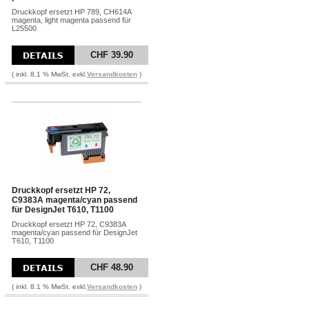
Druckkopf ersetzt HP 789, CH614A
magenta, light magenta passend für
L25500
CHF 39.90
( inkl. 8.1 % MwSt. exkl.
Versandkosten
)
Druckkopf ersetzt HP 72,
C9383A magenta/cyan passend
für DesignJet T610, T1100
Druckkopf ersetzt HP 72, C9383A
magenta/cyan passend für DesignJet
T610, T1100
CHF 48.90
( inkl. 8.1 % MwSt. exkl.
Versandkosten
)