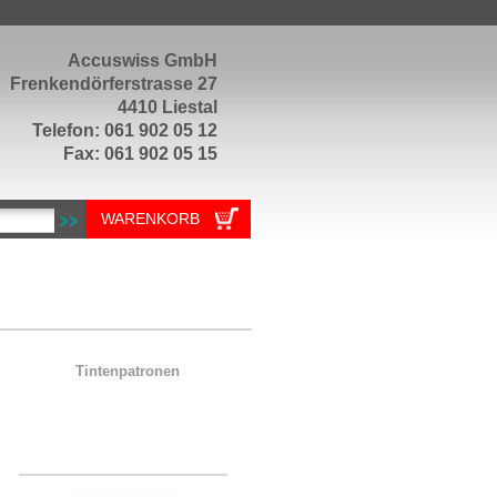
Accuswiss GmbH
Frenkendörferstrasse 27
4410 Liestal
Telefon: 061 902 05 12
Fax: 061 902 05 15
WARENKORB
Tintenpatronen