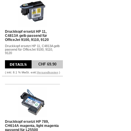
Druckkopf ersetzt HP 11,
C4813A gelb passend für
OfficeJet 9100, 9110, 9120
Druckkopf ersetzt HP 11, C4813A gelb
passend für OfficeJet 9100, 9110,
9120
CHF 69.90
( inkl. 8.1 % MwSt. exkl.
Versandkosten
)
Druckkopf ersetzt HP 789,
CH614A magenta, light magenta
passend für L25500