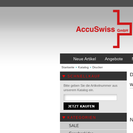
Neue Artikel
Angebote
Startseite
»
Katalog
»
Drucker
D
SCHNELLKAUF
W
Bitte geben Sie die Artikelnummer aus
unserem Katalog ein.
KATEGORIEN
N
SALE