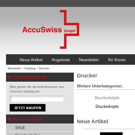
Neue Artikel
Angebote
Newsletter
Ihr Konto
Startseite
»
Katalog
»
Drucker
Drucker
SCHNELLKAUF
Weitere Unterkategorien:
Bitte geben Sie die Artikelnummer aus
unserem Katalog ein.
Druckerköpfe
Druckerköpfe
KATEGORIEN
Neue Artikel
SALE