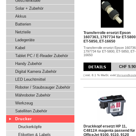
Geschenkidee
Solar + Zubehör
Akkus
Batterien
Netzteile
Transferrolle ersetzt Epson
1607363, 1797734 für ET-5800
Ladegeräte
ET-5850, ET-16650
Kabel
Transferrolle ersetzt Epson 160736
1797734 für ET-5800, ET-5850, ET-
16650
Tablet PC / E-Reader Zubehör
Handy Zubehör
CHF 9.90
Digital Kamera Zubehör
( inkl. 8.1 % MwSt. exkl.
Versandkost
LED Leuchtmittel
Roboter / Staubsauger Zubehör
Mähroboter Zubehör
Werkzeug
Satelliten Zubehör
Drucker
Druckkopf ersetzt HP 11,
Druckerköpfe
C4812A magenta passend für
Etiketten & Labels
OfficeJet 9100, 9110, 9120