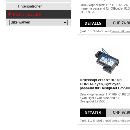
Druckkopf ersetzt HP 11, C4812A
Tintenpatronen
magenta passend für OfficeJet 910
9110, 9120
HERSTELLER
CHF 74.9
( inkl. 8.1 % MwSt. exkl.
Versandkost
Druckkopf ersetzt HP 789,
CH613A cyan, light cyan
passend für DesignJet L2550
Druckkopf ersetzt HP 789, CH613A
cyan, light cyan passend für
DesignJet L25500
CHF 97.9
( inkl. 8.1 % MwSt. exkl.
Versandkost