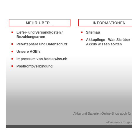
MEHR ÜBER...
INFORMATIONEN
Liefer- und Versandkosten /
Sitemap
Bezahlungsarten
Akkupflege - Was Sie über
Privatsphäre und Datenschutz
Akkus wissen sollten
Unsere AGB's
Impressum von Accuswiss.ch
Postkontoverbindung
Akku und Batterien Online-Shop auch für
eCommerce Engin