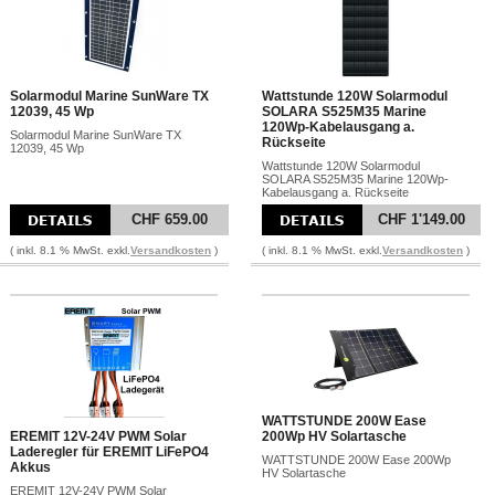
Solarmodul Marine SunWare TX
Wattstunde 120W Solarmodul
12039, 45 Wp
SOLARA S525M35 Marine
120Wp-Kabelausgang a.
Solarmodul Marine SunWare TX
Rückseite
12039, 45 Wp
Wattstunde 120W Solarmodul
SOLARA S525M35 Marine 120Wp-
Kabelausgang a. Rückseite
CHF 659.00
CHF 1'149.00
( inkl. 8.1 % MwSt. exkl.
Versandkosten
)
( inkl. 8.1 % MwSt. exkl.
Versandkosten
)
WATTSTUNDE 200W Ease
EREMIT 12V-24V PWM Solar
200Wp HV Solartasche
Laderegler für EREMIT LiFePO4
WATTSTUNDE 200W Ease 200Wp
Akkus
HV Solartasche
EREMIT 12V-24V PWM Solar