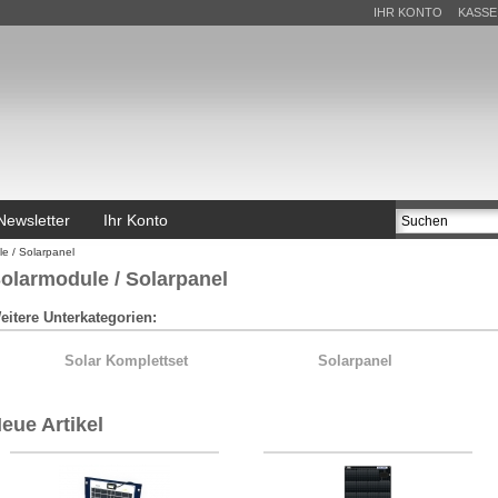
IHR KONTO
KASSE
Newsletter
Ihr Konto
e / Solarpanel
olarmodule / Solarpanel
eitere Unterkategorien:
Solar Komplettset
Solarpanel
eue Artikel