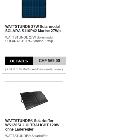
WATTSTUNDE 27W Solarmodul
SOLARA S110P42 Marine 27Wp
WATTSTUNDE 27W Solarmodul
SOLARA S110P42 Marine 27Wp
CHF 569.00
( inkl. 8.1 % MwSt. exkl.
Versandkosten
)
WATTSTUNDE® Solarkoffer
WS120SUL ULTRALIGHT 120W
ohne Laderegler
WATTSTUNDE® Solarkoffer