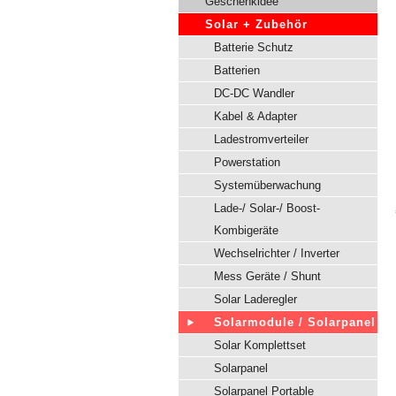
Geschenkidee
Solar + Zubehör
Batterie Schutz
Batterien
DC-DC Wandler
Kabel & Adapter
Ladestromverteiler
Powerstation
Systemüberwachung
Lade-/ Solar-/ Boost-
Kombigeräte
Wechselrichter / Inverter
Mess Geräte / Shunt
Solar Laderegler
Solarmodule / Solarpanel
Solar Komplettset
Solarpanel
Solarpanel Portable