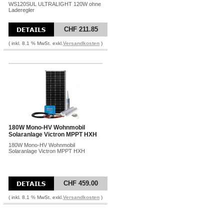
WS120SUL ULTRALIGHT 120W ohne
Laderegler
CHF 211.85
( inkl. 8.1 % MwSt. exkl.
Versandkosten
)
180W Mono-HV Wohnmobil
Solaranlage Victron MPPT HXH
180W Mono-HV Wohnmobil
Solaranlage Victron MPPT HXH
CHF 459.00
( inkl. 8.1 % MwSt. exkl.
Versandkosten
)