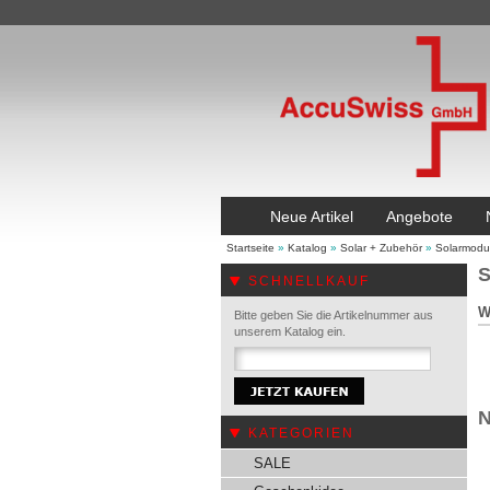
Neue Artikel
Angebote
Startseite
»
Katalog
»
Solar + Zubehör
»
Solarmodul
S
SCHNELLKAUF
W
Bitte geben Sie die Artikelnummer aus
unserem Katalog ein.
N
KATEGORIEN
SALE