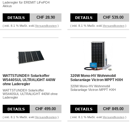
Laderegler für EREMIT LiFePO4
Akkus
CHF 28.90
CHF 539.00
( inkl. 8.1 % MwSt. exkl.
Versandkosten
)
( inkl. 8.1 % MwSt. exkl.
Versandkosten
)
WATTSTUNDE® Solarkoffer
320W Mono-HV Wohnmobil
WS440SUL ULTRALIGHT 440W
Solaranlage Victron MPPT HXH
ohne Laderegler
320W Mono-HV Wohnmobil
Solaranlage Victron MPPT HXH
WATTSTUNDE® Solarkoffer
WS440SUL ULTRALIGHT 440W ohne
Laderegler
CHF 499.00
CHF 849.00
( inkl. 8.1 % MwSt. exkl.
Versandkosten
)
( inkl. 8.1 % MwSt. exkl.
Versandkosten
)