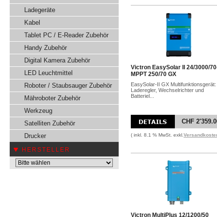
Ladegeräte
Kabel
Tablet PC / E-Reader Zubehör
Handy Zubehör
Digital Kamera Zubehör
Victron EasySolar II 24/3000/70
LED Leuchtmittel
MPPT 250/70 GX
EasySolar-II GX Multifunktionsgerät:
Roboter / Staubsauger Zubehör
Laderegler, Wechselrichter und
Batteriel...
Mähroboter Zubehör
Werkzeug
CHF 2'359.0
Satelliten Zubehör
Drucker
( inkl. 8.1 % MwSt. exkl.
Versandkoste
HERSTELLER
Victron MultiPlus 12/1200/50