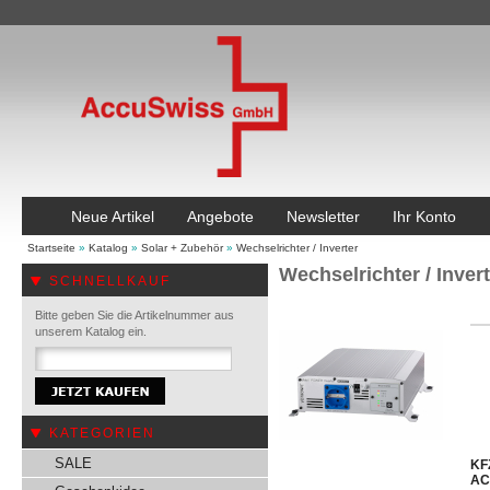
Neue Artikel
Angebote
Newsletter
Ihr Konto
Startseite
»
Katalog
»
Solar + Zubehör
»
Wechselrichter / Inverter
Wechselrichter / Inver
SCHNELLKAUF
Bitte geben Sie die Artikelnummer aus
unserem Katalog ein.
KATEGORIEN
SALE
KF
AC