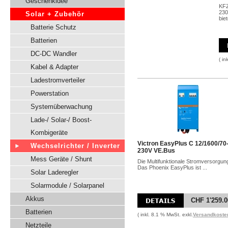
Geschenkidee
KFZ
230
Solar + Zubehör
bie
Batterie Schutz
Batterien
DC-DC Wandler
( in
Kabel & Adapter
Ladestromverteiler
Powerstation
Systemüberwachung
Lade-/ Solar-/ Boost-
Kombigeräte
Victron EasyPlus C 12/1600/70
Wechselrichter / Inverter
230V VE.Bus
Mess Geräte / Shunt
Die Multifunktionale Stromversorgun
Das Phoenix EasyPlus ist ...
Solar Laderegler
Solarmodule / Solarpanel
Akkus
CHF 1'259.0
Batterien
( inkl. 8.1 % MwSt. exkl.
Versandkoste
Netzteile