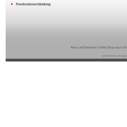
Postkontoverbindung
Akku und Batterien Online-Shop auch für
eCommerce Engin