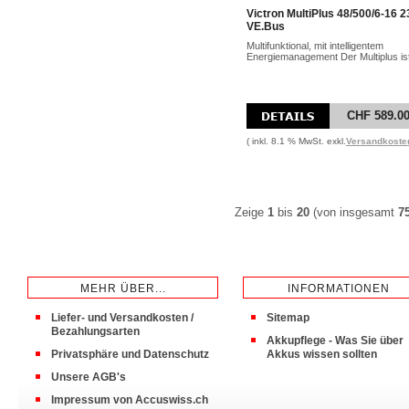
Victron MultiPlus 48/500/6-16 
VE.Bus
Multifunktional, mit intelligentem
Energiemanagement Der Multiplus ist 
CHF 589.0
( inkl. 8.1 % MwSt. exkl.
Versandkoste
Zeige
1
bis
20
(von insgesamt
7
MEHR ÜBER...
INFORMATIONEN
Liefer- und Versandkosten /
Sitemap
Bezahlungsarten
Akkupflege - Was Sie über
Privatsphäre und Datenschutz
Akkus wissen sollten
Unsere AGB's
Impressum von Accuswiss.ch