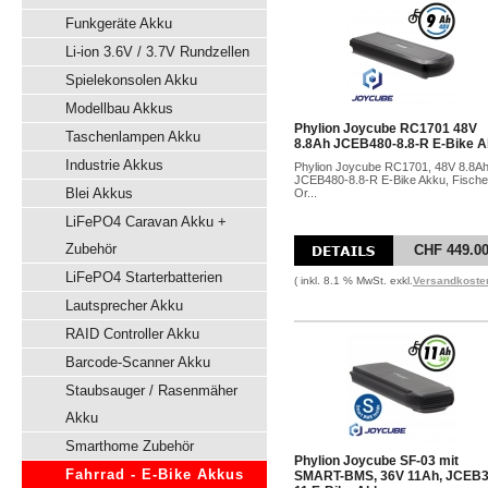
Funkgeräte Akku
Li-ion 3.6V / 3.7V Rundzellen
Spielekonsolen Akku
Modellbau Akkus
Phylion Joycube RC1701 48V
Taschenlampen Akku
8.8Ah JCEB480-8.8-R E-Bike 
Industrie Akkus
Phylion Joycube RC1701, 48V 8.8Ah
JCEB480-8.8-R E-Bike Akku, Fische
Blei Akkus
Or...
LiFePO4 Caravan Akku +
Zubehör
CHF 449.0
LiFePO4 Starterbatterien
( inkl. 8.1 % MwSt. exkl.
Versandkoste
Lautsprecher Akku
RAID Controller Akku
Barcode-Scanner Akku
Staubsauger / Rasenmäher
Akku
Smarthome Zubehör
Phylion Joycube SF-03 mit
Fahrrad - E-Bike Akkus
SMART-BMS, 36V 11Ah, JCEB3