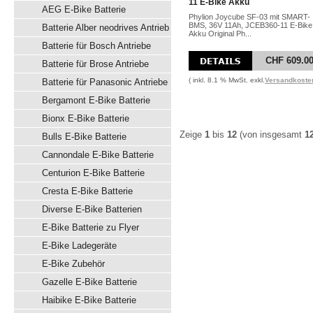
11 E-Bike Akku
AEG E-Bike Batterie
Phylion Joycube SF-03 mit SMART-
BMS, 36V 11Ah, JCEB360-11 E-Bike
Batterie Alber neodrives Antrieb
Akku Original Ph...
Batterie für Bosch Antriebe
CHF 609.0
Batterie für Brose Antriebe
( inkl. 8.1 % MwSt. exkl.
Versandkoste
Batterie für Panasonic Antriebe
Bergamont E-Bike Batterie
Bionx E-Bike Batterie
Zeige
1
bis
12
(von insgesamt
1
Bulls E-Bike Batterie
Cannondale E-Bike Batterie
Centurion E-Bike Batterie
Cresta E-Bike Batterie
Diverse E-Bike Batterien
E-Bike Batterie zu Flyer
E-Bike Ladegeräte
E-Bike Zubehör
Gazelle E-Bike Batterie
Haibike E-Bike Batterie