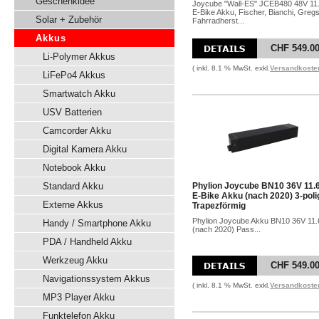
Geschenkidee
Joycube "Wall-ES" JCEB480 48V 11
E-Bike Akku, Fischer, Bianchi, Gregs
Solar + Zubehör
Fahrradherst...
Akkus
CHF 549.0
Li-Polymer Akkus
( inkl. 8.1 % MwSt. exkl.
Versandkoste
LiFePo4 Akkus
Smartwatch Akku
USV Batterien
Camcorder Akku
Digital Kamera Akku
Notebook Akku
Standard Akku
Phylion Joycube BN10 36V 11.
E-Bike Akku (nach 2020) 3-poli
Externe Akkus
Trapezförmig
Phylion Joycube Akku BN10 36V 11
Handy / Smartphone Akku
(nach 2020) Pass...
PDA / Handheld Akku
Werkzeug Akku
CHF 549.0
Navigationssystem Akkus
( inkl. 8.1 % MwSt. exkl.
Versandkoste
MP3 Player Akku
Funktelefon Akku