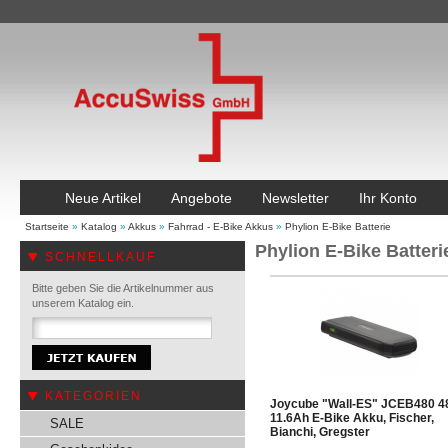
Neue Artikel
Angebote
Newsletter
Ihr Konto
Startseite
»
Katalog
»
Akkus
»
Fahrrad - E-Bike Akkus
»
Phylion E-Bike Batterie
Phylion E-Bike Batteri
SCHNELLKAUF
Bitte geben Sie die Artikelnummer aus
unserem Katalog ein.
KATEGORIEN
Joycube "Wall-ES" JCEB480 4
11.6Ah E-Bike Akku, Fischer,
SALE
Bianchi, Gregster