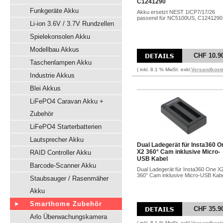
C1241290
Funkgeräte Akku
Akku ersetzt NEST 1ICP7/17/26
passend für NC5100US, C1241290
Li-ion 3.6V / 3.7V Rundzellen
Spielekonsolen Akku
Modellbau Akkus
CHF 10.9
Taschenlampen Akku
( inkl. 8.1 % MwSt. exkl.
Versandkost
Industrie Akkus
Blei Akkus
LiFePO4 Caravan Akku +
Zubehör
LiFePO4 Starterbatterien
Lautsprecher Akku
Dual Ladegerät für Insta360 O
X2 360° Cam inklusive Micro-
RAID Controller Akku
USB Kabel
Barcode-Scanner Akku
Dual Ladegerät für Insta360 One X
360° Cam inklusive Micro-USB Kab
Staubsauger / Rasenmäher
Akku
Smarthome Zubehör
CHF 35.9
Arlo Überwachungskamera
( inkl. 8.1 % MwSt. exkl.
Versandkost