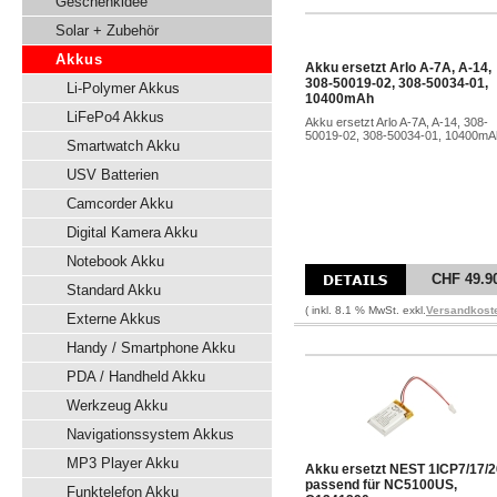
Geschenkidee
Solar + Zubehör
Akkus
Akku ersetzt Arlo A-7A, A-14,
308-50019-02, 308-50034-01,
Li-Polymer Akkus
10400mAh
LiFePo4 Akkus
Akku ersetzt Arlo A-7A, A-14, 308-
50019-02, 308-50034-01, 10400mA
Smartwatch Akku
USV Batterien
Camcorder Akku
Digital Kamera Akku
Notebook Akku
CHF 49.9
Standard Akku
( inkl. 8.1 % MwSt. exkl.
Versandkost
Externe Akkus
Handy / Smartphone Akku
PDA / Handheld Akku
Werkzeug Akku
Navigationssystem Akkus
MP3 Player Akku
Akku ersetzt NEST 1ICP7/17/2
passend für NC5100US,
Funktelefon Akku