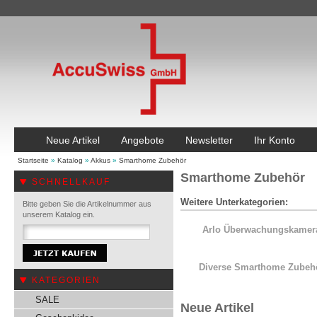
Neue Artikel
Angebote
Newsletter
Ihr Konto
Startseite
»
Katalog
»
Akkus
»
Smarthome Zubehör
Smarthome Zubehör
SCHNELLKAUF
Weitere Unterkategorien:
Bitte geben Sie die Artikelnummer aus
unserem Katalog ein.
Arlo Überwachungskamer
Diverse Smarthome Zubeh
KATEGORIEN
SALE
Neue Artikel