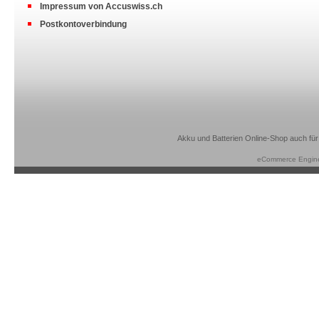
Impressum von Accuswiss.ch
Postkontoverbindung
Akku und Batterien Online-Shop auch für
eCommerce Engin