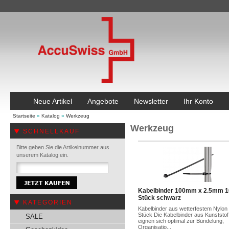
Neue Artikel
Angebote
Newsletter
Ihr Konto
Startseite
»
Katalog
»
Werkzeug
Werkzeug
SCHNELLKAUF
Bitte geben Sie die Artikelnummer aus
unserem Katalog ein.
Kabelbinder 100mm x 2.5mm 1
Stück schwarz
KATEGORIEN
Kabelbinder aus wetterfestem Nylon
Stück Die Kabelbinder aus Kunststof
SALE
eignen sich optimal zur Bündelung,
Organisatio...