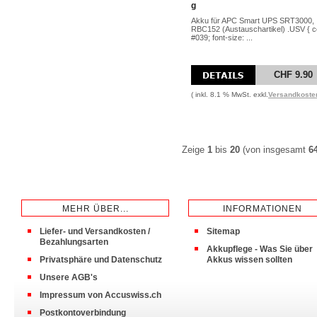
g
Akku für APC Smart UPS SRT3000,
RBC152 (Austauschartikel) .USV { co
#039; font-size: ...
CHF 9.90
( inkl. 8.1 % MwSt. exkl.
Versandkoste
Zeige
1
bis
20
(von insgesamt
6
MEHR ÜBER...
INFORMATIONEN
Liefer- und Versandkosten /
Sitemap
Bezahlungsarten
Akkupflege - Was Sie über
Privatsphäre und Datenschutz
Akkus wissen sollten
Unsere AGB's
Impressum von Accuswiss.ch
Postkontoverbindung