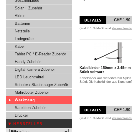
Geschenkidee
Solar + Zubehör
Akkus
CHF 1.90
Batterien
( inkl. 8.1 % MwSt. exkl.
Versandkoste
Netzteile
Ladegeräte
Kabel
Tablet PC / E-Reader Zubehör
Handy Zubehör
Kabelbinder 150mm x 3.45mm
Digital Kamera Zubehör
Stück schwarz
LED Leuchtmittel
Kabelbinder aus wetterfestem Nylon
Stück Die Kabelbinder aus Kunststoff
Roboter / Staubsauger Zubehör
Mähroboter Zubehör
Werkzeug
Satelliten Zubehör
CHF 1.90
Drucker
( inkl. 8.1 % MwSt. exkl.
Versandkoste
HERSTELLER